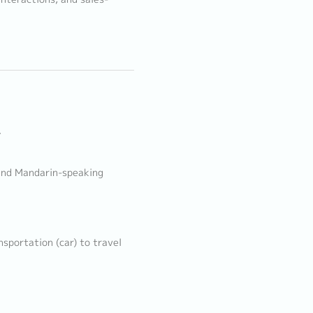
.
h and Mandarin-speaking
nsportation (car) to travel