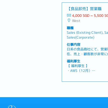
・就労ビザ取得サポート
レートや仕様に関する要望
・ハイブリッド勤務制度
【食品卸売】営業職
ーティングによる要件確認
・各種手当
確認・開発チーム向け指示
4,000 SGD ~ 5,500 S
・チームイベント
認・フォロー
West
・年間休日約120日
・朝食、月2回支給
職種
Sales (Existing Client), S
Sales(Corporate)
仕事内容
日系の食品商社にて、営業
在、売上・顧客数が非常に
ための募集となります。【
福利厚生
(90％程度) + 新規企業 
【 福利厚生 】
アリング、同社商材の提案
・AWS（12月）
存、新規開拓含めてゆくゆく
・業績賞与 (1月)
担当していただくイメージ
・有給休暇：年14日
能力と希望に応じてローカ
・病気休暇：年14日
す【 今後のキャリア 】
・勤務環境：オフィス出社
マネージャーへの昇格のチ
帰可能)
ィブが多く、ご自身次第で
・交通費：車をお持ちで、
す
して固定手当を別途支給