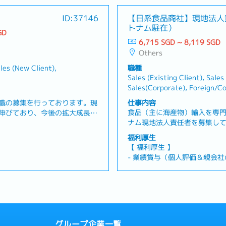
・出勤手当：200 SGD
の整理・顧客とのオンラインミ
の技術チームや現地の技術サ
・有給休暇：年14日
ID:37146
【日系食品商社】現地法人
・デザイン作成依頼および顧客
グ・営業報告書、議事録の作成
- 医療手当：年500 SGD
トナム駐在）
書の作成・納品前後の顧客確
ヤーへの見積書発行、価格計算
GD
ト、工場との納期調整
6,715 SGD ~ 8,119 SGD
Others
ales (New Client),
職種
Sales (Existing Client), Sales
Sales(Corporate), Foreign/C
職の募集を行っております。現
仕事内容
食品（主に海産物）輸入を専
伸びており、今後の拡大成長の
ナム現地法人責任者を募集し
 業務内容 】・既存顧客引継ぎ
拡大しており、現地法人責任
(10%程度)・顧客訪問、ニーズヒ
福利厚生
げから運営全般に従事し、事
・データ入力、発注確認※既
【 福利厚生 】
行をご担当いただきます。経
は50社(店舗数は200)ほどご
- 業績賞与（個人評価＆親会
の経験を活かして現地の営業
です※日系飲食店のみならず、
- 有給休暇：年10日（最大21
いただきます。【 業務内容 】
ル飲食店も担当していただきま
- 病気休暇：ベトナムでは病
げ、およびその後の運営・管理
他拠点も含めての責任者、経営・
からの赴任者に適用するかど
 (お客様訪問などあれば直行直
し、実行- 財務管理や会計業務
ャンスがあります。インセンテ
すので今後検討。
地営業活動のマネジメント、法
給与を上げていくことが可能で
- 医療給付：海外旅行保険に
通勤に使える方は通勤交通費と
フの指導・育成、チームマネジ
はご家族も）
グループ企業一覧
化し、業績向上を目指す