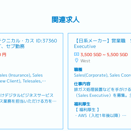
関連求人
テクニカル・カス
ID:37360
【日系メーカー】営業職 Sa
T、セブ勤務
Executive
0 円
3,500 SGD ~ 5,500 SGD
West
職種
ales (Insurance), Sales
Sales(Corporate), Sales Coor
New Client), Telesales,
仕事内容
ess Development, Project
排ガス処理装置などを手がけ
e), Foreign/Commodity
向けデジタルビジネスサービス
（Sales Executive）を
ス業務を担当いただける方を募
クライアントとしてご担当い
福利厚生
の問い合わせ内容を確認し、仕
はSales Managerとなりま
【 福利厚生 】
社内の開発・デザイン担当と連
ントとの関係構築、既存製品
・AWS（入社1年後以降）
くポジションです。このポジシ
語・中国語）、顧客接待・日
・業績賞与（通常4～5ヶ月分
の勤務となります。【 業務内
（もしくは中国語）でのコミ
料加入最大2名まで可能)
・交通費手当：150 SGD
からの問い合わせ対応・テンプ
ィング、営業会議、顧客との