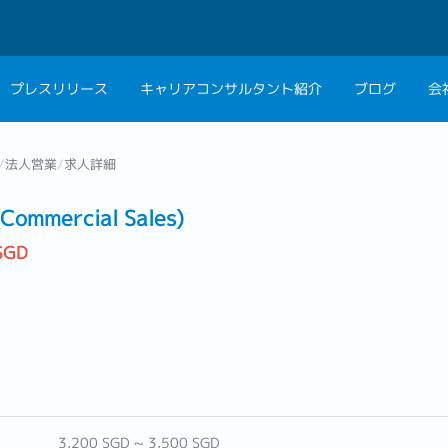
プレスリリース
キャリアコンサルタント紹介
ブログ
会
会社概要
キャリアコン
/
法人営業
/
求人詳細
私たちの考え方
キャリアカウ
Commercial Sales)
グループ代表メッセ
SGD
採用情報
3,200 SGD ~ 3,500 SGD