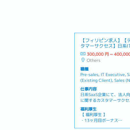
【フィリピン求人】【
タマーサクセス】日系I
300,000 円 ~ 400,00
Others
職種
Pre-sales, IT Executive, S
(Existing Client), Sales (
Product Specialist, Busin
仕事内容
Manager, Sales(Corporat
日系SaaS企業にて、法人
Trading
に関するカスタマーサクセ
集しております。顧客から
福利厚生
様や要件を整理しながら、
【 福利厚生 】
携して対応を進めていただ
・13ヶ月目ボーナス
ョンは、フィリピン・セブ
・医療保険 (扶養家族の無
容 】・サービス利用企業