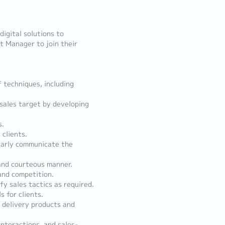
igital solutions to
t Manager to join their
f techniques, including
 sales target by developing
s.
 clients.
learly communicate the
and courteous manner.
and competition.
y sales tactics as required.
 for clients.
 delivery products and
interactions, and sales-