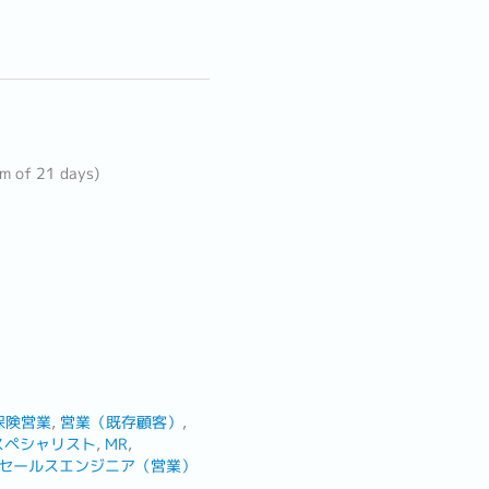
um of 21 days)
保険営業
営業（既存顧客）
スペシャリスト
MR
セールスエンジニア（営業）