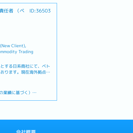
ポートチームとのミーティン
責任者 （ベ
ID:36503
- クライアント・サプライ
、価格交渉- クライアン
 (New Client),
ommodity Trading
門とする日系商社にて、ベト
ております。現在海外拠点を
者は、ベトナム拠点の立ち上
業運営や経営戦略の立案・実
営知識に加えて、海外拠点で
社の業績に基づく）
・マネジメントにも携わって
日）
- ベトナム拠点の立ち上
気休暇があるのですが、日本
- 会社の経営戦略を策定
うかの会社ルールは未整備で
を含む経営全般の監督- 現
人営業の推進- 現地スタッ
加入します（家族帯同の場合
メント- 本社との連携を強
会社概要