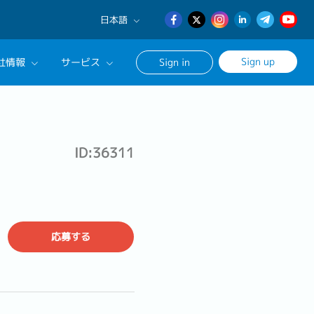
日本語
English
Sign up
社情報
サービス
Sign in
日本語
簡体中文
サルタントに相談する
ンセリングサービス
ID:36311
ージ
応募する