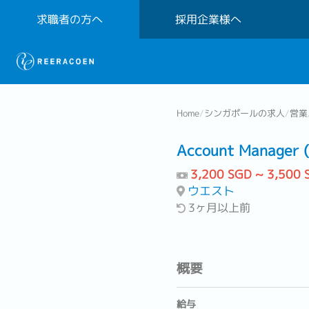
求職者の方へ
採用企業様へ
Home
/
シンガポールの求人
/
営業
Account Manager (
3,200 SGD ~ 3,500 
ウエスト
3ヶ月以上前
概要
給与