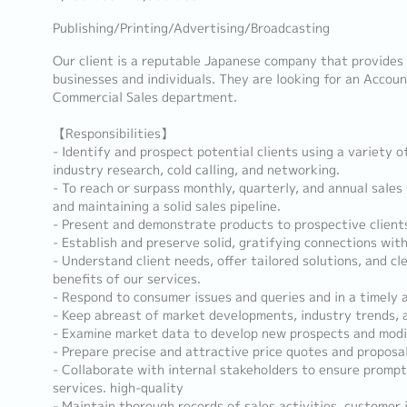
Publishing/Printing/Advertising/Broadcasting
Our client is a reputable Japanese company that provides d
businesses and individuals. They are looking for an Accoun
Commercial Sales department.
【Responsibilities】
- Identify and prospect potential clients using a variety o
industry research, cold calling, and networking.
- To reach or surpass monthly, quarterly, and annual sales
and maintaining a solid sales pipeline.
- Present and demonstrate products to prospective client
- Establish and preserve solid, gratifying connections with
- Understand client needs, offer tailored solutions, and c
benefits of our services.
- Respond to consumer issues and queries and in a timely 
- Keep abreast of market developments, industry trends, 
- Examine market data to develop new prospects and modif
- Prepare precise and attractive price quotes and proposals
- Collaborate with internal stakeholders to ensure prompt
services. high-quality
- Maintain thorough records of sales activities, customer 