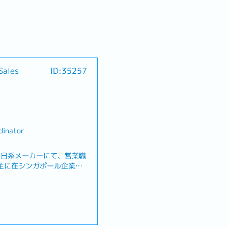
les
ID:35257
dinator
る日系メーカーにて、営業職
募集。主に在シンガポール企業を
ただきます。レポートライン
す。【 業務内容 】・クライア
および新製品のご案内（英
本／台湾のメーカーと日本語
）
ュニケーション・技術ミーテ
ミーティングへの参加・日本