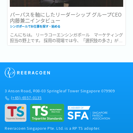
パーパスを軸にしたリーダーシップ グループCEO
内藤兼二インタビュー
シンガポールでお仕事を探す・始める
こんにちは。 リーラコーエンシンガポール マーケティング
担当の野上です。 採用の現場では今、「選択肢の多さ」が新
たな難しさとして語られるようになっています。...
3 Anson Road, #08-03 Springleaf Tower Singapore 079909
(+65)-6557-0135
Reeracoen Singapore Pte. Ltd. is a RP TS adopter.