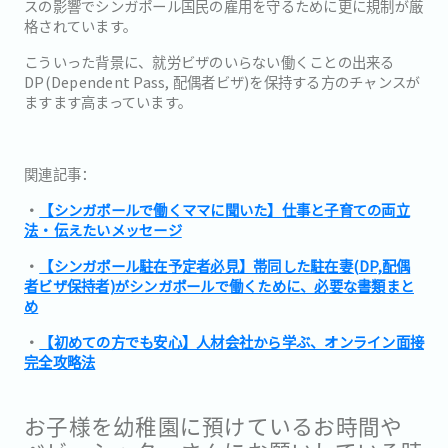
スの影響でシンガポール国民の雇用を守るために更に規制が厳
格されています。
こういった背景に、就労ビザのいらない働くことの出来る
DP(Dependent Pass, 配偶者ビザ)を保持する方のチャンスが
ますます高まっています。
関連記事：
・
【シンガポールで働くママに聞いた】仕事と子育ての両立
法・伝えたいメッセージ
・
【シンガポール駐在予定者必見】帯同した駐在妻(DP,配偶
者ビザ保持者)がシンガポールで働くために、必要な書類まと
め
・
【初めての方でも安心】人材会社から学ぶ、オンライン面接
完全攻略法
お子様を幼稚園に預けているお時間や