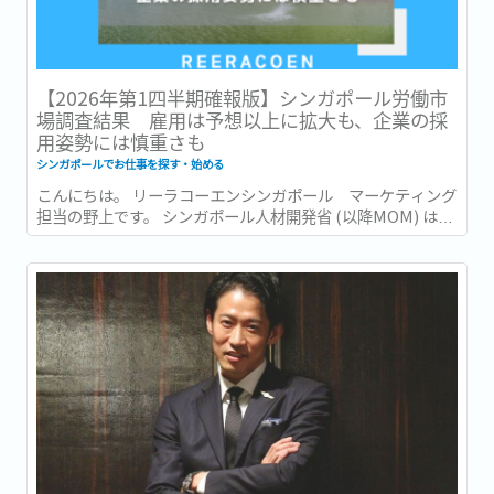
【2026年第1四半期確報版】シンガポール労働市
場調査結果 雇用は予想以上に拡大も、企業の採
用姿勢には慎重さも
シンガポールでお仕事を探す・始める
こんにちは。 リーラコーエンシンガポール マーケティング
担当の野上です。 シンガポール人材開発省 (以降MOM) は先
日の2026年6月15日、2026年第1四半期 (1〜3月) の労働市場
レポート (Labour Market Report) を発表しました。...