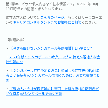
第1弾は、ビザや求人内容など基本情報です。※2020年10月
19日時点での情報・求人となります。
現在の求人については
こちらのページ
、もしくはリーラコーエ
ンの
キャリアコンサルタントまでお気軽にご相談
ください。
【関連記事】
・
【今さら聞けないシンガポール基礎知識】LTVPとは？
・
2021年版：シンガポールの産業・求人の特徴～現地人材会
社が解説～
・
【シンガポール駐在予定者必見】帯同した駐在妻(DP,配偶
者ビザ保持者)がシンガポールで働くために、必要な書類まと
め
・
【現地人材会社が徹底解説】帯同した駐在妻(DP,配偶者ビ
ザ保持者)がシンガポールで働く方法