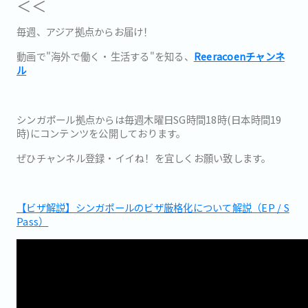
＜＜
毎週、アジア拠点からお届け！
動画で"海外で働く・生活する"を知る、
Reeracoenチャンネ
ル
シンガポール拠点からは毎週木曜日SG時間18時(日本時間19
時)にコンテンツを公開しております。
ぜひチャンネル登録・イイね！を宜しくお願い致します。
【ビザ解説】シンガポールのビザ厳格化について解説（EP / S
Pass）