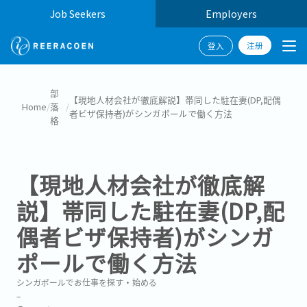
Job Seekers
Employers
注册
登入
部
【現地人材会社が徹底解説】帯同した駐在妻(DP,配偶
Home
/
落
/
者ビザ保持者)がシンガポールで働く方法
格
【現地人材会社が徹底解
説】帯同した駐在妻(DP,配
偶者ビザ保持者)がシンガ
ポールで働く方法
シンガポールでお仕事を探す・始める