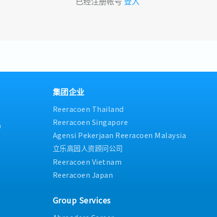
已经注册帐号
登入
集团企业
Reeracoen Thailand
Reeracoen Singapore
9
Agensi Pekerjaan Reeracoen Malaysia
立乐高园人资顾问公司
Reeracoen Vietnam
Reeracoen Japan
Group Services