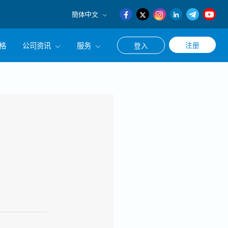
簡体中文
English
格
公司资讯
服务
注册
登入
日本語
簡体中文
公司简介
联系猎头顾问
经营理念
职涯咨询服务
集团CEO致辞