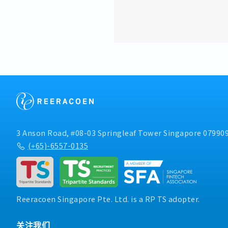
3 Anson Road, #08-03 Springleaf Tower Singapore 07990
(+65)-6557-0135
Reeracoen Singapore Pte. Ltd. is a RP TS adopter.
关注我们