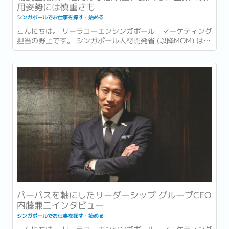
用姿勢には慎重さも
シンガポールでお仕事を探す・始める
こんにちは。 リーラコーエンシンガポール マーケティング
担当の野上です。 シンガポール人材開発省 (以降MOM) は先
日の2026年6月15日、2026年第1四半期 (1〜3月) の労働市
場レポート (Labour Market Report) を発表しました。...
パーパスを軸にしたリーダーシップ グループCEO
内藤兼二インタビュー
シンガポールでお仕事を探す・始める