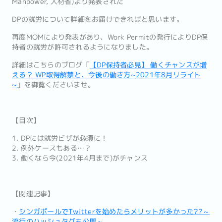
Manpower, 人材省)より発表された
DPの就労について詳細をお届けできればと思います。
再度MOMにより発表があり、Work Permitの発行によりDP保
持者の就労が許可されるようになりました。
詳細はこちらのブログ「
【DP保持者必見】 働くチャンスが増
える？ WP取得解禁と、今後の働き方~2021年8月リライト
~
」を御覧くださいませ。
【目次】
1. DPには就労ビザが必須に！
2. 例外ケースもある…？
3. 働くなら今(2021年4月まで)がチャンス
【関連記事】
・
シンガポールでTwitterを始めたらメリットが多かった??～
流行のハッシュタグも公開～