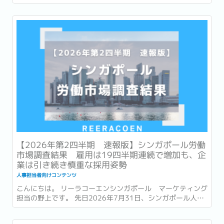
日 (National Day) です。 今年2026年は独立から61周年を
迎える年です。 街中には国旗や記念装飾が並び、毎年恒例の
National Day Parade...
【2026年第2四半期 速報版】シンガポール労働
市場調査結果 雇用は19四半期連続で増加も、企
業は引き続き慎重な採用姿勢
人事担当者向けコンテンツ
こんにちは。 リーラコーエンシンガポール マーケティング
担当の野上です。 先日2026年7月31日、シンガポール人材
開発省 (Ministry of Manpower : 以降MOM) は、2026年第
2四半期 (4~6月) の労働市場速報 (Labour Market