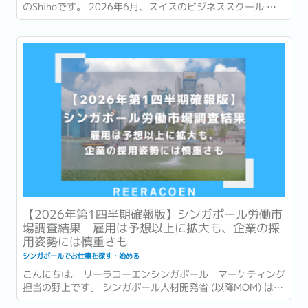
のShihoです。 2026年6月、スイスのビジネススクール 国
際経営開発研究所・IMD (International Institute for
Management Development) が発表した「世界競争力ラン
キング...
【2026年第1四半期確報版】シンガポール労働市
場調査結果 雇用は予想以上に拡大も、企業の採
用姿勢には慎重さも
シンガポールでお仕事を探す・始める
こんにちは。 リーラコーエンシンガポール マーケティング
担当の野上です。 シンガポール人材開発省 (以降MOM) は先
日の2026年6月15日、2026年第1四半期 (1〜3月) の労働市