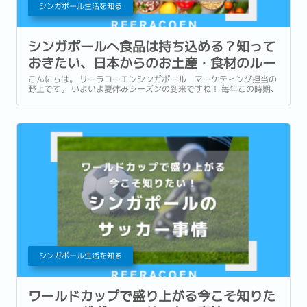
シンガポール生活を知る
シンガポールへ食品は持ち込める？知って
おきたい、日本からのお土産・食材のルー
ル【2026年最新版】
こんにちは。 リーラコーエンシンガポール マーケティング担当の
野上です。 いよいよ夏休みシーズンの到来ですね！ 毎年この時期、
特にお子様がいるご家庭はまとまったお休みを取って日本への一時
帰国を計画されている方も多いのではないでしょうか。...
シンガポール生活を知る
ワールドカップで盛り上がる今こそ知りた