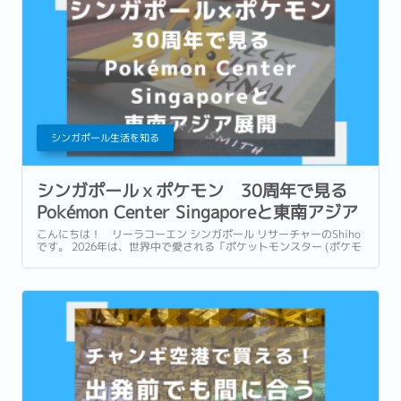
シンガポール生活を知る
シンガポールｘポケモン 30周年で見る
Pokémon Center Singaporeと東南アジア
展開
こんにちは！ リーラコーエン シンガポール リサーチャーのShiho
です。 2026年は、世界中で愛される「ポケットモンスター (ポケモ
ン)」が誕生して30周年という節目の年です。 ゲームやアニメ、カ
ードゲームなど、幅広い世代に親しまれ、日本を代表するコンテン
ツの一つとなったポケモン。...