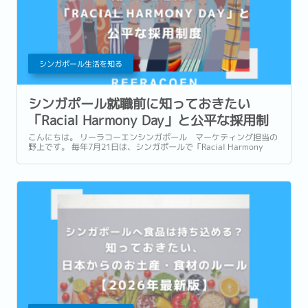
シンガポール生活を知る
シンガポール就職前に知っておきたい
「Racial Harmony Day」と公平な採用制
度
こんにちは。 リーラコーエンシンガポール マーケティング担当の
野上です。 毎年7月21日は、シンガポールで「Racial Harmony
Day」として知られる記念日です。...