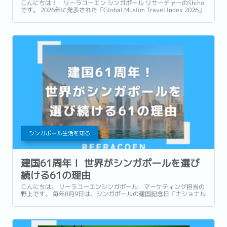
こんにちは！ リーラコーエン シンガポール リサーチャーのShiho
です。 2026年に発表された「Global Muslim Travel Index 2026」
(GMTI) というムスリム (イスラム教を信仰している人)...
シンガポール生活を知る
建国61周年！ 世界がシンガポールを選び
続ける61の理由
こんにちは。 リーラコーエンシンガポール マーケティング担当の
野上です。 毎年8月9日は、シンガポールの建国記念日「ナショナル
デー」です。 1965年に独立を果たしたシンガポールは、今年で建
国61周年を迎えます。...