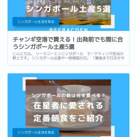
シンガポール生活を知る
チャンギ空港で買える！出発前でも間に合
うシンガポール土産5選
こんにちは。 リーラコーエンシンガポール マーケティング担当の
野上です。 シンガポール出張や一時帰国の日。 「最後まで打合せや
商談が入っていて、市内でお土産を買う時間がなかった…。」 「一
時帰国ギリギリまで予定が詰まっていてお土産が買えなかっ
た…。」 このような経験はありませんか？ ...
シンガポール生活を知る