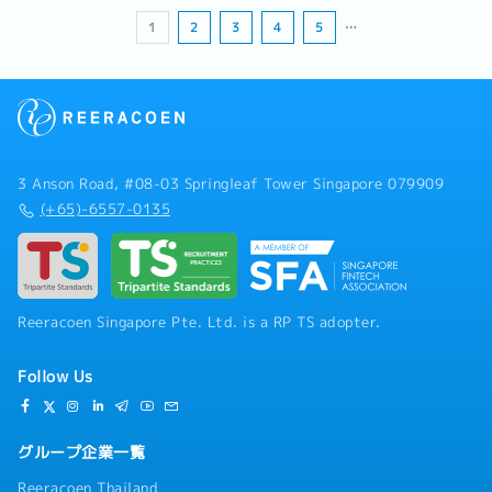
1
2
3
4
5
…
3 Anson Road, #08-03 Springleaf Tower Singapore 079909
(+65)-6557-0135
Reeracoen Singapore Pte. Ltd. is a RP TS adopter.
Follow Us
グループ企業一覧
Reeracoen Thailand