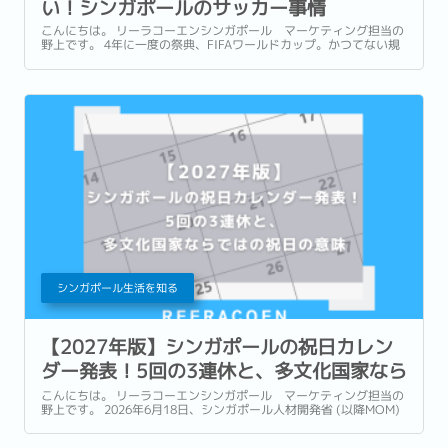
い！シンガポールのサッカー事情
こんにちは。 リーラコーエンシンガポール マーケティング担当の
野上です。 4年に一度の祭典、FIFAワールドカップ。かつてない規
模の開催で世界中の人々が熱狂する本大会は、すでに国境を越えて
多くの人々を魅了しています。 森保監督率いる日本代表の選手の激
闘と活躍も見逃せませんね！...
シンガポール生活を知る
【2027年版】シンガポールの祝日カレン
ダー発表！5回の3連休と、多文化国家なら
ではの祝日の意味
こんにちは。 リーラコーエンシンガポール マーケティング担当の
野上です。 2026年6月18日、シンガポール人材開発省 (以降MOM)
は来年2027年のシンガポールの祝日を発表しました。...