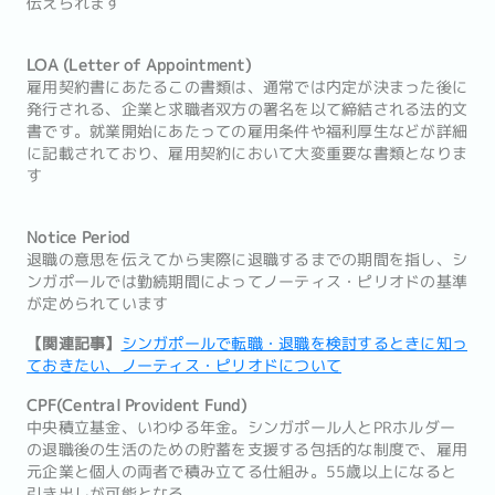
伝えられます
LOA (Letter of Appointment)
雇用契約書にあたるこの書類は、通常では内定が決まった後に
発行される、企業と求職者双方の署名を以て締結される法的文
書です。就業開始にあたっての雇用条件や福利厚生などが詳細
に記載されており、雇用契約において大変重要な書類となりま
す
Notice Period
退職の意思を伝えてから実際に退職するまでの期間を指し、シ
ンガポールでは勤続期間によってノーティス・ピリオドの基準
が定められています
【関連記事】
シンガポールで転職・退職を検討するときに知っ
ておきたい、ノーティス・ピリオドについて
CPF(Central Provident Fund)
中央積立基金、いわゆる年金。シンガポール人とPRホルダー
の退職後の生活のための貯蓄を支援する包括的な制度で、雇用
元企業と個人の両者で積み立てる仕組み。55歳以上になると
引き出しが可能となる