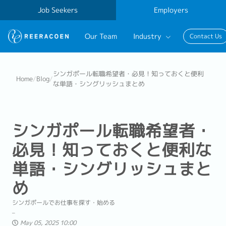
Job Seekers
Employers
Our Team
Industry
Contact Us
Banking & Finance
シンガポール転職希望者・必見！知っておくと便利
Home
/
Blog
/
な単語・シングリッシュまとめ
FinTech
Information Technology
シンガポール転職希望者・
必見！知っておくと便利な
単語・シングリッシュまと
め
シンガポールでお仕事を探す・始める
May 05, 2025 10:00