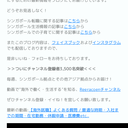
にするための最新情報をブログにてお届けしています。
どうぞお見逃しなく！
シンガポール転職に関する記事は
こちら
から
シンガポール生活情報の記事は
こちら
から
シンガポールでの子育てに関する記事は
こちら
から
またこのブログ内容は、
フェイスブック
および
インスタグラム
でも配信しておりますので、
是非いいね・フォローをお待ちしております。
＞＞ついにチャンネル登録者3,500名突破＜＜＜
毎週、シンガポール拠点とその他アジア拠点からお届け！
動画で"海外で働く・生活する"を知る、
Reeracoenチャンネル
ぜひチャンネル登録・イイね！を宜しくお願い致します。
最新の動画:
【海外就職】よくある質問 / 最適な時期・入社ま
での期間・在宅勤務・休暇申請・医療費etc..