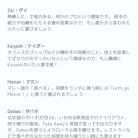
Zai：ザイ
熟練した、才能のある、何かのプロという意味です。 相手の
能力や功績をたたえる褒め言葉なので、もし誰かから言われた
ら大いに喜びましょう
Kaypoh：ケイポー
オフィスのゴシップなどの噂好きの同僚のこと。他人を詮索し
てばかりのおせっかいな人という意味なので、もし職場に
Kaypohがいたら要注意！
Makan：マカン
マレー語の「食べる」。同僚をランチに誘う時には「Let's go
Makan！」と誘うと喜ばれるでしょう
Dabao：ダバオ
北京語のダバオ(打包)は、いわゆる飲食店でのテイクアウト、
持ち帰りの意味。Take Awayと英語で言っても伝わります
が、Dabaoを使うとよりローカル感を醸せます。レストランな
どで食べきれなかった料理を持ち帰りたい時にも使えます