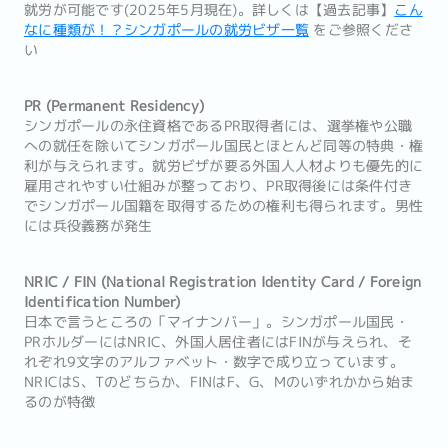
就労が可能です(2025年5月現在)。詳しくは【過去記事】
こん
なに種類が！？シンガポールの就労ビザ一覧
をご参照くださ
い
PR (Permanent Residency)
シンガポールの永住資格であるPR取得者には、選挙権や公職
への就任を除いてシンガポール国民とほとんど同等の特典・権
利が与えられます。就労ビザが要る外国人人材よりも優先的に
雇用されやすい仕組みが整っており、PR取得後には条件付き
でシンガポール国籍を取得するための権利も得られます。男性
には兵役義務が発生
NRIC / FIN (National Registration Identity Card / Foreign
Identification Number)
日本で言うところの「マイナンバー」。シンガポール国民・
PRホルダーにはNRIC、外国人居住者にはFINが与えられ、そ
れぞれ9文字のアルファベット・数字で成り立っています。
NRICはS、Tのどちらか、FINはF、G、Mのいずれかから始ま
るのが特徴