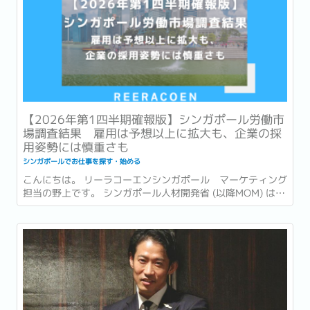
【2026年第1四半期確報版】シンガポール労働市
場調査結果 雇用は予想以上に拡大も、企業の採
用姿勢には慎重さも
シンガポールでお仕事を探す・始める
こんにちは。 リーラコーエンシンガポール マーケティング
担当の野上です。 シンガポール人材開発省 (以降MOM) は先
日の2026年6月15日、2026年第1四半期 (1〜3月) の労働市
場レポート (Labour Market Report) を発表しました。...