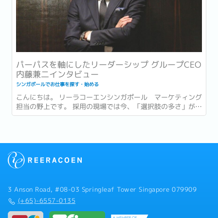
パーパスを軸にしたリーダーシップ グループCEO
内藤兼二インタビュー
シンガポールでお仕事を探す・始める
こんにちは。 リーラコーエンシンガポール マーケティング
担当の野上です。 採用の現場では今、「選択肢の多さ」が新
たな難しさとして語られるようになっています。...
3 Anson Road, #08-03 Springleaf Tower Singapore 079909
(+65)-6557-0135