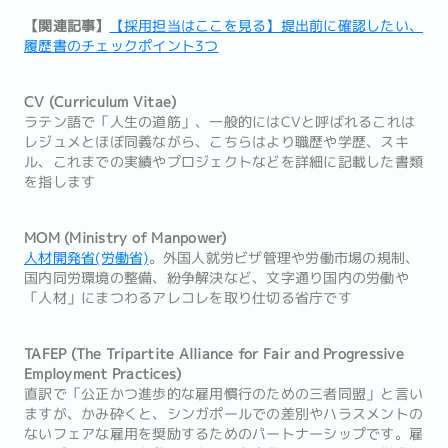
【関連記事】
【採用担当はここを見る】提出前に確認したい、
履歴書のチェックポイント3つ
CV (Curriculum Vitae)
ラテン語で「人生の道筋」、一般的にはCVと呼ばれるこれは
レジュメとほぼ同義ながら、こちらはより職歴や学歴、スキ
ル、これまでの実績やプロジェクトなどを詳細に記載した書類
を指します
MOM (Ministry of Manpower)
人材開発省(労働省)
。外国人就労ビザ管理や労働市場の規制、
国内同労環境の整備、紛争解決など、文字通り国内の労働や
「人材」にまつわるアレコレを取り仕切る省庁です
TAFEP (The Tripartite Alliance for Fair and Progressive
Employment Practices)
直訳で「公正かつ進歩的な雇用慣行のための三者同盟」と言い
ますが、かみ砕くと、シンガポールでの差別やハラスメントの
ないフェアな雇用を奨励するためのパートナーシップです。雇