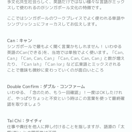
多文化共生社会らしく、英語だけではない様々な言語がミック
スして使われるのがシンガポール文化の特徴です。
ここではシンガポールのワークプレイスでよく使われる単語や
シングリッシュにフォーカスしてお伝えします。
Can：キャン
シンガポールで最もよく聞く言葉かもしれません！ いわゆる
英語のCan(できる)を、当地では単独でよく使います。「Can,
Can」「Can, Can, Can」「Can, Can, Can, Can」と数が増え
たり、「Can lah」「Can lor」など広東語とミックスされる
ことで意味も微妙に変わっていくのが面白いところ
Double Confirm：ダブル・コンファーム
いわゆる、「念のため、もう一回確認」！一度はOKしたけれ
ど、やっぱりちょっと不安という時はこの言葉を使って最終確
認を取りましょう
Tai Chi：タイチィ
仕事や責任を他人に押し付けることを指しますが、語源の「太