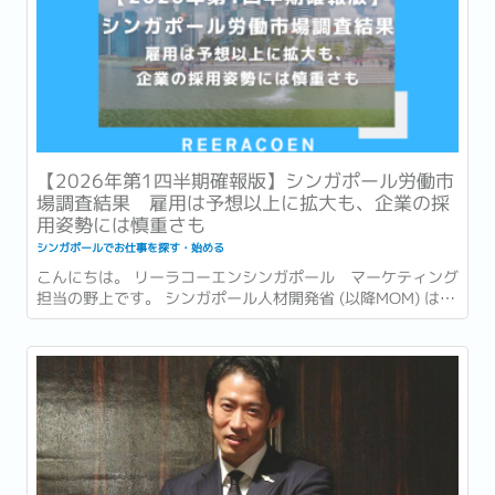
【2026年第1四半期確報版】シンガポール労働市
場調査結果 雇用は予想以上に拡大も、企業の採
用姿勢には慎重さも
シンガポールでお仕事を探す・始める
こんにちは。 リーラコーエンシンガポール マーケティング
担当の野上です。 シンガポール人材開発省 (以降MOM) は先
日の2026年6月15日、2026年第1四半期 (1〜3月) の労働市
場レポート (Labour Market Report) を発表しました。...