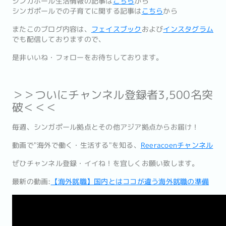
シンガポール生活情報の記事は
こちら
から
シンガポールでの子育てに関する記事は
こちら
から
またこのブログ内容は、
フェイスブック
および
インスタグラム
でも配信しておりますので、
是非いいね・フォローをお待ちしております。
＞＞ついにチャンネル登録者3,500名突
破＜＜＜
毎週、シンガポール拠点とその他アジア拠点からお届け！
動画で"海外で働く・生活する"を知る、
Reeracoenチャ
ンネル
ぜひチャンネル登録・イイね！を宜しくお願い致します。
最新の動画:
【海外就職】国内とはココが違う海外就職の準備