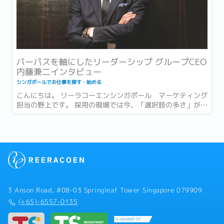
パーパスを軸にしたリーダーシップ グループCEO
内藤兼二インタビュー
シンガポールでお仕事を探す・始める
こんにちは。 リーラコーエンシンガポール マーケティング
担当の野上です。 採用の現場では今、「選択肢の多さ」が新
たな難しさとして語られるようになっています。...
3 Anson Road, #08-03 Springleaf Tower Singapore 079909
(+65)-6557-0135