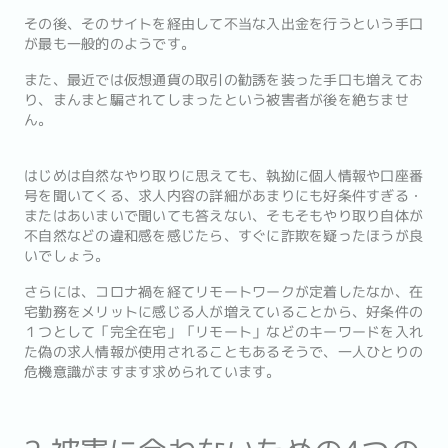
その後、そのサイトを経由して不当な入出金を行うという手口
が最も一般的のようです。
また、最近では仮想通貨の取引の勧誘を装った手口も増えてお
り、まんまと騙されてしまったという被害者が後を絶ちませ
ん。
はじめは自然なやり取りに思えても、執拗に個人情報や口座番
号を聞いてくる、求人内容の詳細があまりにも好条件すぎる・
またはあいまいで聞いても答えない、そもそもやり取り自体が
不自然などの違和感を感じたら、すぐに詐欺を疑ったほうが良
いでしょう。
さらには、コロナ禍を経てリモートワークが定着したなか、在
宅勤務をメリットに感じる人が増えていることから、好条件の
１つとして「完全在宅」「リモート」などのキーワードを入れ
た偽の求人情報が使用されることもあるそうで、一人ひとりの
危機意識がますます求められています。