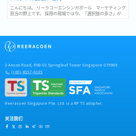
こんにちは。 リーラコーエンシンガポール マーケティング
担当の野上です。 採用の現場では今、「選択肢の多さ」が新
たな難しさとして語られるようになっています。...
3 Anson Road, #08-03 Springleaf Tower Singapore 079909
(+65)-6557-0135
Reeracoen Singapore Pte. Ltd. is a RP TS adopter.
关注我们