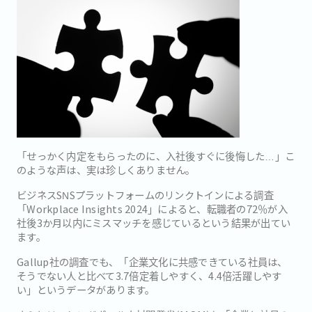
「せっかく内定をもらったのに、入社後すぐに後悔した…」こ
のような声は、実は珍しくありません。
ビジネスSNSプラットフォームのリンクトインによる調査
「Workplace Insights 2024」によると、転職者の72％が入
社後3か月以内にミスマッチを感じているという結果が出てい
ます。
Gallup社の調査でも、「企業文化に共感できている社員は、
そうでない人と比べて3.7倍定着しやすく、4.4倍活躍しやす
い」というデータがあります。