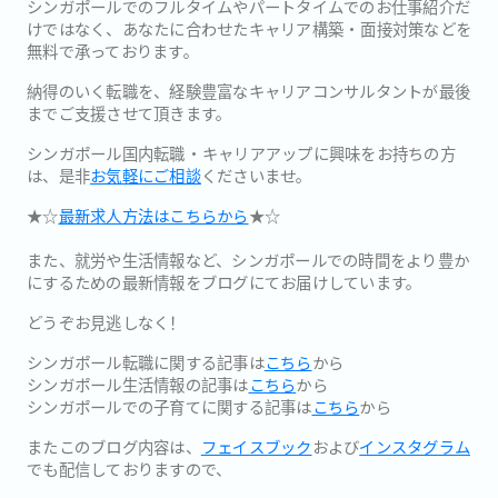
シンガポールでのフルタイムやパートタイムでのお仕事紹介だ
けではなく、あなたに合わせたキャリア構築・面接対策などを
無料で承っております。
納得のいく転職を、経験豊富なキャリアコンサルタントが最後
までご支援させて頂きます。
シンガポール国内転職・キャリアアップに興味をお持ちの方
は、是非
お気軽にご相談
くださいませ。
★☆
最新求人方法はこちらから
★☆
また、就労や生活情報など、シンガポールでの時間をより豊か
にするための最新情報をブログにてお届けしています。
どうぞお見逃しなく！
シンガポール転職に関する記事は
こちら
から
シンガポール生活情報の記事は
こちら
から
シンガポールでの子育てに関する記事は
こちら
から
またこのブログ内容は、
フェイスブック
および
インスタグラム
でも配信しておりますので、