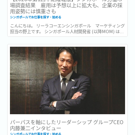
場調査結果 雇用は予想以上に拡大も、企業の採
用姿勢には慎重さも
シンガポールでお仕事を探す・始める
こんにちは。 リーラコーエンシンガポール マーケティング
担当の野上です。 シンガポール人材開発省 (以降MOM) は先
日の2026年6月15日、2026年第1四半期 (1〜3月) の労働市場
レポート (Labour Market Report) を発表しました。...
パーパスを軸にしたリーダーシップ グループCEO
内藤兼二インタビュー
シンガポールでお仕事を探す・始める