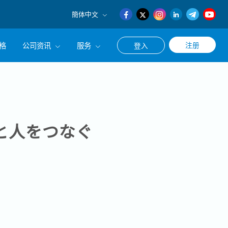
簡体中文
English
格
公司资讯
服务
注册
登入
日本語
簡体中文
公司简介
联系猎头顾问
经营理念
职涯咨询服务
集团CEO致辞
と人をつなぐ