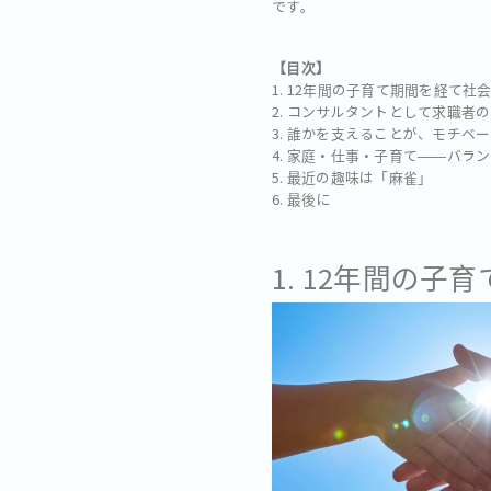
です。
【目次】
1. 12年間の子育て期間を経て社
2. コンサルタントとして求職者
3. 誰かを支えることが、モチベ
4. 家庭・仕事・子育て――バラ
5. 最近の趣味は「麻雀」
6. 最後に
1. 12年間の