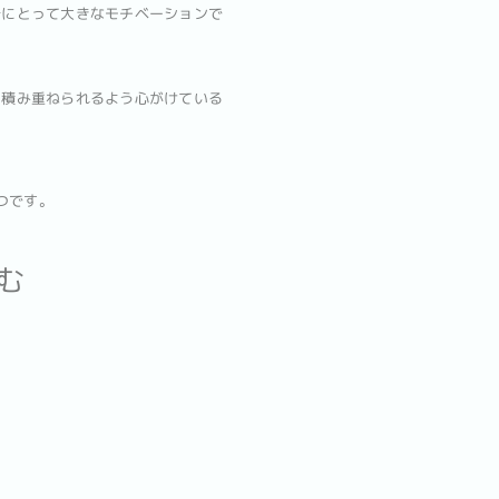
分にとって大きなモチベーションで
に積み重ねられるよう心がけている
つです。
む