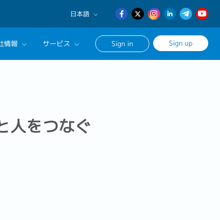
日本語
English
Sign up
社情報
サービス
Sign in
日本語
簡体中文
サルタントに相談する
ンセリングサービス
ージ
と人をつなぐ