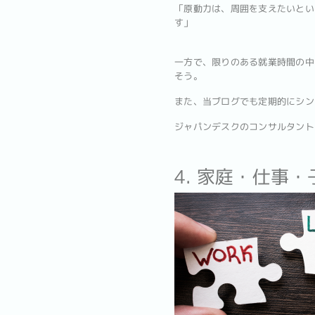
「原動力は、周囲を支えたいとい
す」
一方で、限りのある就業時間の中
そう。
また、当ブログでも定期的にシン
ジャパンデスクのコンサルタント
4. 家庭・仕事