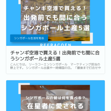
シンガポール生活を知る
チャンギ空港で買える！出発前でも間に合
うシンガポール土産5選
こんにちは。 リーラコーエンシンガポール マーケティング担当の
野上です。 シンガポール出張や一時帰国の日。 「最後まで打合せや
商談が入っていて、市内でお土産を買う時間がなかった…。」 「一
時帰国ギリギリまで予定が詰まっていてお土産が買えなかっ
た…。」 このような経験はありませんか？ ...