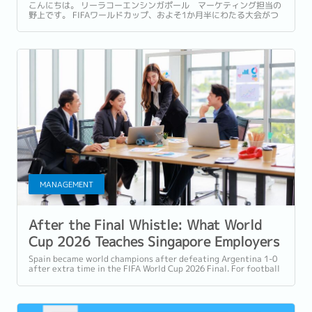
組みたい5つのポイント
こんにちは。 リーラコーエンシンガポール マーケティング担当の
野上です。 FIFAワールドカップ、およそ1か月半にわたる大会がつ
いに終幕しましたね。...
MANAGEMENT
After the Final Whistle: What World
Cup 2026 Teaches Singapore Employers
About Building Team Culture
Spain became world champions after defeating Argentina 1-0
after extra time in the FIFA World Cup 2026 Final. For football
fans, it was a dramatic...