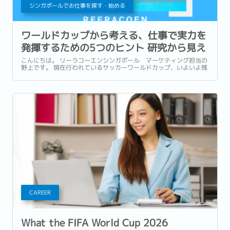
シンガポールでお仕事を探す・始める
ワールドカップから考える、仕事で実力を
発揮するための5つのヒント 研究から見え
てきた「プレッシャーとの向き合い方」と
こんにちは。 リーラコーエンシンガポール マーケティング担当の
野上です。 現在行われているサッカーワールドカップ、いよいよ残
は
すところ数試合となりました！ 本記事がリリースされる頃には準決
勝の結果が出ている頃。...
CAREER
What the FIFA World Cup 2026