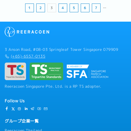
格兰对阿根廷定于7月16日（星期四）。...
1
2
3
4
5
6
7
…
3 Anson Road, #08-03 Springleaf Tower Singapore 079909
(+65)-6557-0135
Reeracoen Singapore Pte. Ltd. is a RP TS adopter.
Follow Us
グループ企業一覧
Reeracoen Thailand