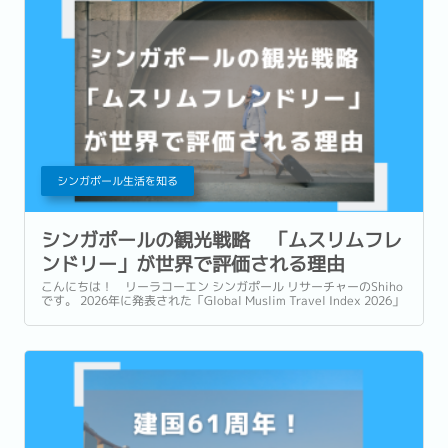
シンガポール生活を知る
シンガポールの観光戦略 「ムスリムフレ
ンドリー」が世界で評価される理由
こんにちは！ リーラコーエン シンガポール リサーチャーのShiho
です。 2026年に発表された「Global Muslim Travel Index 2026」
(GMTI) というムスリム (イスラム教を信仰している人)...