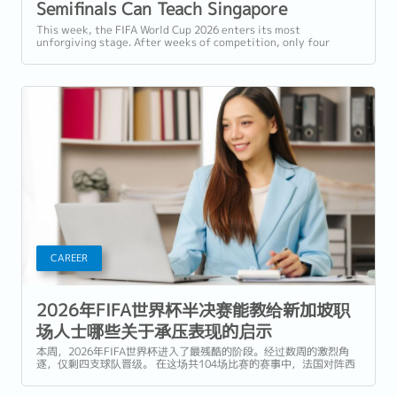
Semifinals Can Teach Singapore
Professionals About Performing Under
This week, the FIFA World Cup 2026 enters its most
unforgiving stage. After weeks of competition, only four
Pressure
teams remain. Across a 104-match...
CAREER
2026年FIFA世界杯半决赛能教给新加坡职
场人士哪些关于承压表现的启示
本周，2026年FIFA世界杯进入了最残酷的阶段。经过数周的激烈角
逐，仅剩四支球队晋级。 在这场共104场比赛的赛事中，法国对阵西
班牙，英格兰迎战阿根廷，决赛两个席位即将揭晓。在新加坡，两场
半决赛均于凌晨3点开球：法国对西班牙定于7月15日（星期三），英