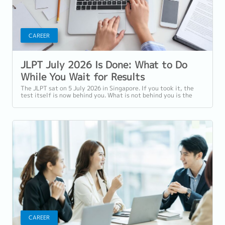
CAREER
JLPT July 2026 Is Done: What to Do
While You Wait for Results
The JLPT sat on 5 July 2026 in Singapore. If you took it, the
test itself is now behind you. What is not behind you is the
wait. Examinees outside...
CAREER