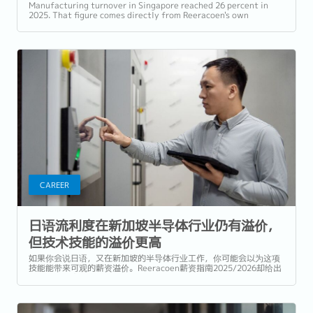
Employers Can Do About It
Manufacturing turnover in Singapore reached 26 percent in
2025. That figure comes directly from Reeracoen's own
placement and market data, reported...
CAREER
日语流利度在新加坡半导体行业仍有溢价，
但技术技能的溢价更高
如果你会说日语，又在新加坡的半导体行业工作，你可能会以为这项
技能能带来可观的薪资溢价。Reeracoen薪资指南2025/2026却给出
了不同的答案。在所衡量的13个行业中，半导体和电子行业职位的日
语溢价是所有行业中最低的。...