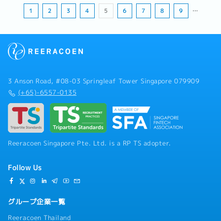
1
2
3
4
5
6
7
8
9
…
3 Anson Road, #08-03 Springleaf Tower Singapore 079909
(+65)-6557-0135
Reeracoen Singapore Pte. Ltd. is a RP TS adopter.
Follow Us
グループ企業一覧
Reeracoen Thailand