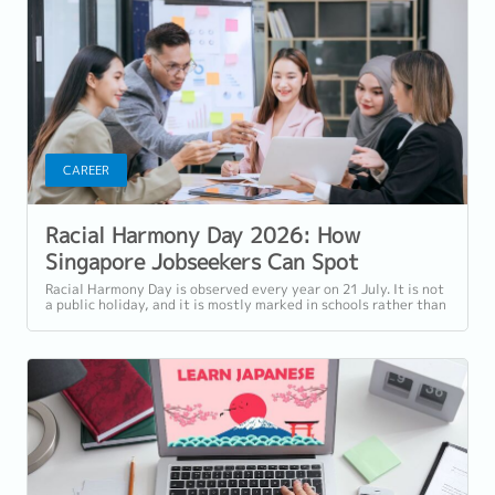
CAREER
Racial Harmony Day 2026: How
Singapore Jobseekers Can Spot
Genuinely Inclusive Employers
Racial Harmony Day is observed every year on 21 July. It is not
a public holiday, and it is mostly marked in schools rather than
workplaces. But...