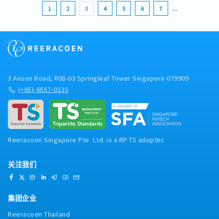
1
2
3
4
5
6
7
…
3 Anson Road, #08-03 Springleaf Tower Singapore 079909
(+65)-6557-0135
Reeracoen Singapore Pte. Ltd. is a RP TS adopter.
关注我们
集团企业
Reeracoen Thailand