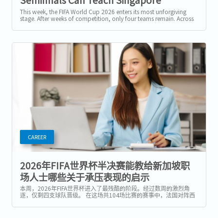
Professionals About Performing Under
This week, the FIFA World Cup 2026 enters its most unforgiving
stage. After weeks of competition, only four teams remain. Across
Pressure
a 104-match...
CAREER
2026年FIFA世界杯半决赛能教给新加坡职
场人士哪些关于承压表现的启示
本周，2026年FIFA世界杯进入了最残酷的阶段。经过数周的激烈角
逐，仅剩四支球队晋级。 在这场共104场比赛的赛事中，法国对阵西
班牙，英格兰迎战阿根廷，决赛两个席位即将揭晓。在新加坡，两场
半决赛均于凌晨3点开球：法国对西班牙定于7月15日（星期三），英
格兰对阿根廷定于7月16日（星期四）。...