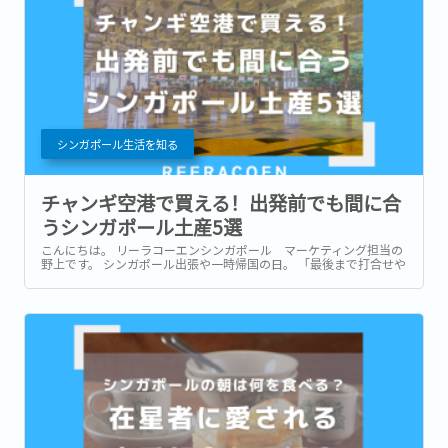
シンガポール生活を知る
チャンギ空港で買える！出発前でも間に合
うシンガポール土産5選
こんにちは。 リーラコーエンシンガポール マーケティング担当の
野上です。 シンガポール出張や一時帰国の日。 「最後まで打合せや
商談が入っていて、市内でお土産を買う時間がなかった…。」 「一
時帰国ギリギリまで予定が詰まっていてお土産が買えなかっ
た…。」 このような経験はありませんか？ ...