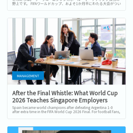
野上です。 FIFAワールドカップ、およそ1か月半にわたる大会がつい
に終幕しましたね。...
MANAGEMENT
After the Final Whistle: What World Cup
2026 Teaches Singapore Employers
About Building Team Culture
Spain became world champions after defeating Argentina 1-0
after extra time in the FIFA World Cup 2026 Final. For football fans,
it was a dramatic...