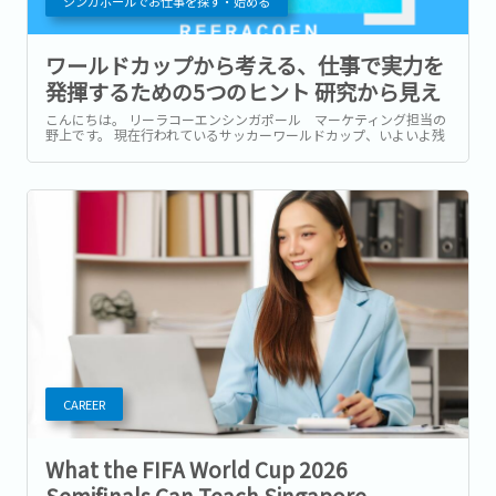
シンガポールでお仕事を探す・始める
ワールドカップから考える、仕事で実力を
発揮するための5つのヒント 研究から見え
てきた「プレッシャーとの向き合い方」と
こんにちは。 リーラコーエンシンガポール マーケティング担当の
野上です。 現在行われているサッカーワールドカップ、いよいよ残
は
すところ数試合となりました！ 本記事がリリースされる頃には準決
勝の結果が出ている頃。...
CAREER
What the FIFA World Cup 2026
Semifinals Can Teach Singapore