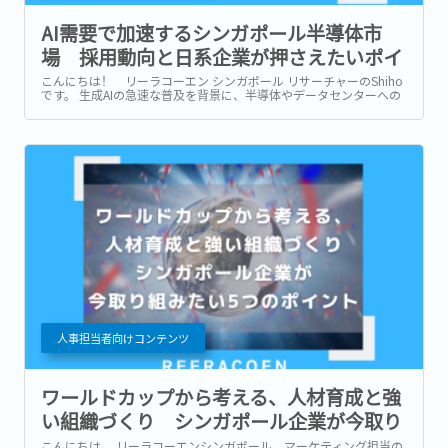
AI需要で加速するシンガポール半導体市
場 採用動向と日系企業が押さえたいポイ
ント
こんにちは！ リーラコーエン シンガポール リサーチャーのShiho
です。 生成AIの急速な普及を背景に、半導体やデータセンターへの
投資も世界各地で急速に拡大しています。...
人事担当者向けコンテンツ
ワールドカップから考える、人材育成と強
い組織づくり シンガポール企業が今取り
組みたい5つのポイント
こんにちは。 リーラコーエンシンガポール マーケティング担当の