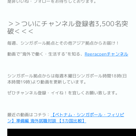
是非いいね・フォローをお待ちしております。
＞＞ついにチャンネル登録者3,500名突
破＜＜＜
毎週、シンガポール拠点とその他アジア拠点からお届け！
動画で"海外で働く・生活する"を知る、
Reeracoenチャ
ンネル
シンガポール拠点からは毎週木曜日シンガポール時間18時(
日
本時間19時)より動画を更新しています。
ぜひチャンネル登録・イイね！を宜しくお願い致します。
最近の動画はコチラ：
【ベトナム・シンガポール・フィリピ
ン】準備編 海外就職対談 【3カ国比較】