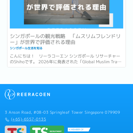
シンガポールの観光戦略 「ムスリムフレンドリ
ー」が世界で評価される理由
シンガポール生活を知る
こんにちは！ リーラコーエン シンガポール リサーチャー
のShihoです。 2026年に発表された「Global Muslim Travel
Index 2026」(GMTI) というムスリム (イスラム教を信仰し
ている人)...
3 Anson Road, #08-03 Springleaf Tower Singapore 079909
(+65)-6557-0135