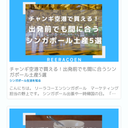
ン。...
チャンギ空港で買える！出発前でも間に合うシン
ガポール土産5選
シンガポール生活を知る
こんにちは。 リーラコーエンシンガポール マーケティング
担当の野上です。 シンガポール出張や一時帰国の日。 「最
後まで打合せや商談が入っていて、市内でお土産を買う時間
がなかった…。」 「一時帰国ギリギリまで予定が詰まってい
てお土産が買えなかった…。」 このような経験はありません
か？ ...