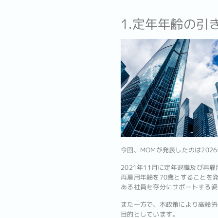
1.定年年齢の引
今回、MOMが発表したのは202
2021年11月に定年退職及び再雇用法 
再雇用年齢を70歳とすることを
ある社員を存分にサポートする姿
また一方で、本政策により高齢労
目的としています。