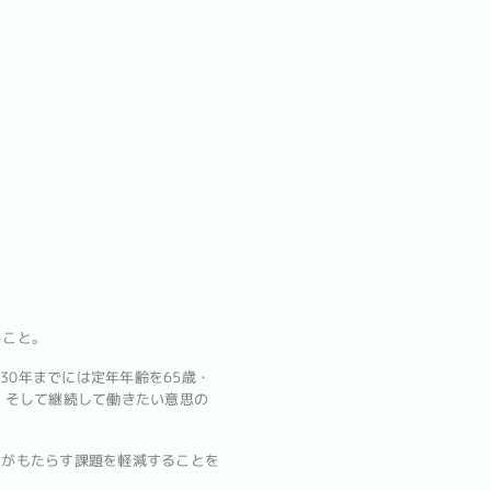
うこと。
降、2030年までには定年年齢を65歳・
、そして継続して働きたい意思の
足がもたらす課題を軽減することを