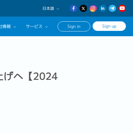
日本語
English
Sign up
社情報
サービス
Sign in
日本語
簡体中文
サルタントに相談する
ンセリングサービス
ージ
げへ【2024