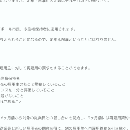
になりますが、定年・再雇用の定義はそれぞれ以下の通りです。
ガポール市民、永住権保持者に適用されます。
与えられることになるので、定年即解雇ということにはなりません。
雇用主に対して再雇用の要求をすることができます。
永住権保持者
現在の雇用主のもとで勤務していること
マンスを十分と評価していること
問題がないこと
まれであること
 6ヶ月前から対象の従業員との話し合いを開始し、3ヶ月前には再雇用契約
従業員と新しい雇用者の同意を得て、別の雇用主へ再雇用義務を引き継ぐ