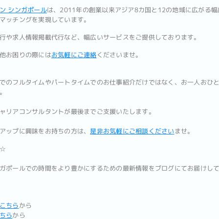
ン シンガポール
は、2011年の創業以来アジア8カ国と12の地域に広がる
マッチングを実現しています。
行や求人情報掲載代行など、幅広いサービスをご提供しております。
他お困りの際には
お気軽にご連絡
くださいませ。
でのフルタイムやパートタイムでのお仕事紹介だけではなく、お一人おひ
。
ャリアコンサルタントが最後までご支援いたします。
アップに興味をお持ちの方は、
是非お気軽にご相談ください
ませ。
☆
ガポールでの時間をより豊かにするための最新情報をブログにてお届けし
こちら
から
ちら
から