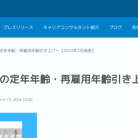
プレスリリース
キャリアコンサルタント紹介
ブログ
会
会社概要
キャリアコン
定年年齢・再雇用年齢引き上げへ【2024年3月発表】
私たちの考え方
キャリアカウ
グループ代表メッセ
の定年年齢・再雇用年齢引き上
採用情報
rch 13, 2024 10:00