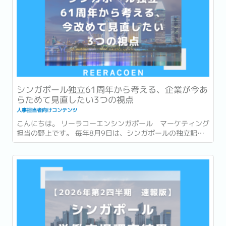
シンガポール独立61周年から考える、企業が今あ
らためて見直したい3つの視点
人事担当者向けコンテンツ
こんにちは。 リーラコーエンシンガポール マーケティング
担当の野上です。 毎年8月9日は、シンガポールの独立記念
日 (National Day) です。 今年2026年は独立から61周年を
迎える年です。 街中には国旗や記念装飾が並び、毎年恒例の
National Day Parade...