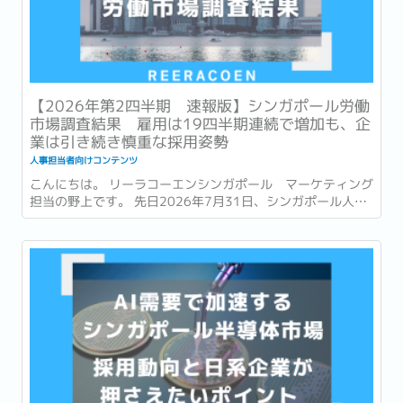
【2026年第2四半期 速報版】シンガポール労働
市場調査結果 雇用は19四半期連続で増加も、企
業は引き続き慎重な採用姿勢
人事担当者向けコンテンツ
こんにちは。 リーラコーエンシンガポール マーケティング
担当の野上です。 先日2026年7月31日、シンガポール人材
開発省 (Ministry of Manpower : 以降MOM) は、2026年第
2四半期 (4~6月) の労働市場速報 (Labour Market
Advance...