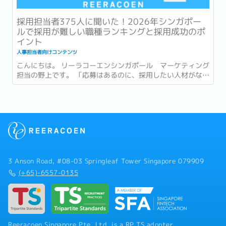
採用担当者375人に聞いた！2026年シンガポー
ルで採用が難しい職種ランキングと採用成功のポ
イント
人事担当者向けコンテンツ
こんにちは。 リーラコーエンシンガポール マーケティング
担当の野上です。 「応募はあるのに、採用したい人材がなか
なか見つからない。」そんな悩みをお抱えの企業様も多いの
ではないでしょうか。 先日、弊社が実施した「Hiring
Manager Survey...
3 Anson Road, #08-03 Springleaf Tower Singapore 079909
(+65)-6557-0135
Reeracoen Singapore Pte. Ltd. is a RP TS adopter.