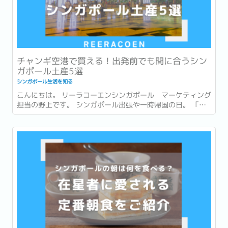
チャンギ空港で買える！出発前でも間に合うシン
ガポール土産5選
シンガポール生活を知る
こんにちは。 リーラコーエンシンガポール マーケティング
担当の野上です。 シンガポール出張や一時帰国の日。 「最
後まで打合せや商談が入っていて、市内でお土産を買う時間
がなかった…。」 「一時帰国ギリギリまで予定が詰まってい
てお土産が買えなかった…。」 このような経験はありません
か？ ...