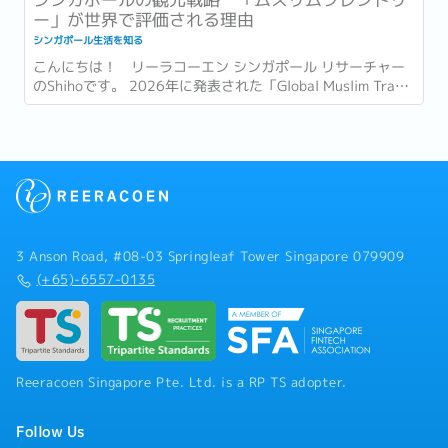
ー」が世界で評価される理由
シンガポール生活を知る
こんにちは！ リーラコーエン シンガポール リサーチャー
のShihoです。 2026年に発表された「Global Muslim Travel
Index 2026」(GMTI) というムスリム (イスラム教を信仰し
ている人)...
3 Anson Road, #08-03 Springleaf Tower Singapore 079909
(+65)-6557-0135
Reeracoen Singapore Pte. Ltd. is a RP TS adopter.
Follow Us