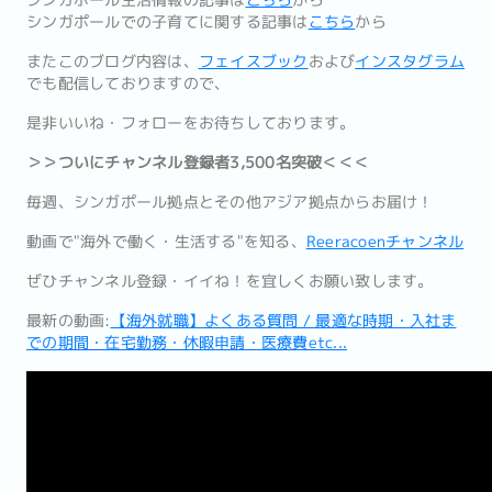
シンガポール生活情報の記事は
こちら
から
シンガポールでの子育てに関する記事は
こちら
から
またこのブログ内容は、
フェイスブック
および
インスタグラム
でも配信しておりますので、
是非いいね・フォローをお待ちしております。
＞＞ついにチャンネル登録者3,500名突破＜＜＜
毎週、シンガポール拠点とその他アジア拠点からお届け！
動画で"海外で働く・生活する"を知る、
Reeracoenチャンネル
ぜひチャンネル登録・イイね！を宜しくお願い致します。
最新の動画:
【海外就職】よくある質問 / 最適な時期・入社ま
での期間・在宅勤務・休暇申請・医療費etc...