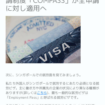
請制度「COMPASS」が全申請
に対し適用へ
次に、シンガポールでの就労面を見てみましょう。
私たち外国人がシンガポールで就労するにあたり必須となる就
労ビザ。主に働き方や所属先の企業の状況により異なる種類が
ありますが(詳しくは
こちら
)、最も一般的な就労ビザは
「Employment Pass」と呼ばれる就労ビザです。