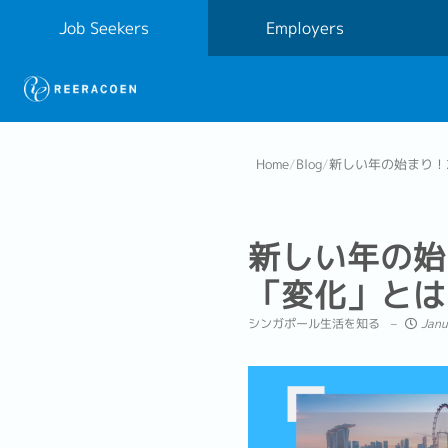
Job Seekers
Employers
Home
/
Blog
/
新しい年の始まり！
新しい年の始
「変化」とは
シンガポール生活を知る
Janu