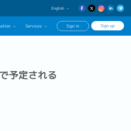
English
English
Sign up
ation
Services
Sign in
日本語
簡体中文
Our Career Advisor
onsultation Service
age
ルで予定される