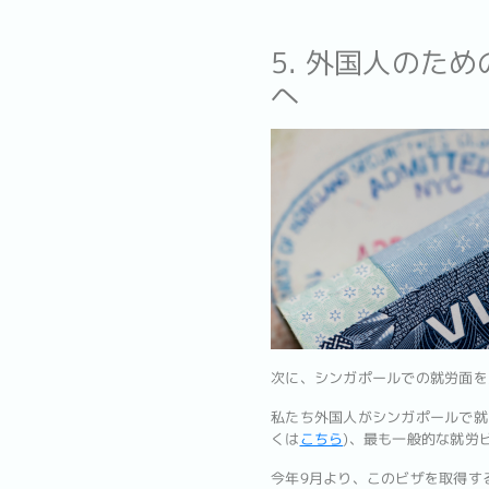
5. 外国人のた
へ
次に、シンガポールでの就労面を
私たち外国人がシンガポールで就
くは
こちら
)、最も一般的な就労ビザ
今年9月より、このビザを取得す