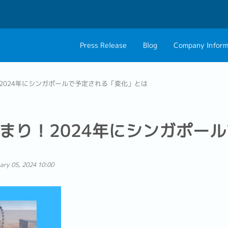
Press Release
Blog
Company Inform
About Us
Contact 
2024年にシンガポールで予定される「変化」とは
Philosophy
Career C
Group CEO Mess
まり！2024年にシンガポー
ary 05, 2024 10:00