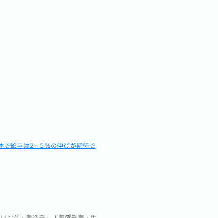
全体で給与は2～5％の伸びが期待で
アリング・製造業」「医療業界・生