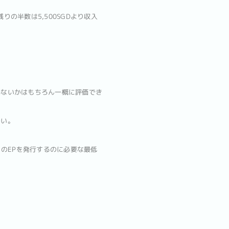
りの半数は5,500SGDより収入
少ないかはもちろん一概に評価でき
さい。
のEPを発行するのに必要な最低