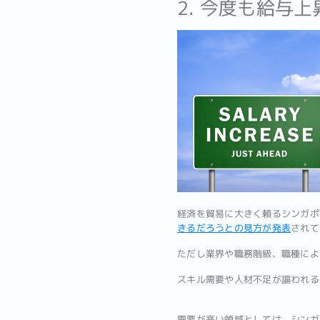
2. 今度も給与
経済を貿易に大きく頼るシンガポ
きるだろうとの見方が発表
されて
ただし業界や職務階級、職種によ
スキル需要や人材不足が謳われる
需要が高い領域としては、シンガ