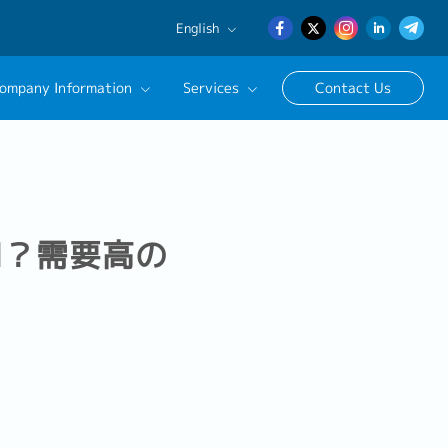
English
English
ompany Information
Services
Contact Us
日本語
簡体中文
essional Recruitment Solutions
ract/Temporary Staffing Services
sage
ness Support
H？需要高の
cruitment Advisor
utive Search Service