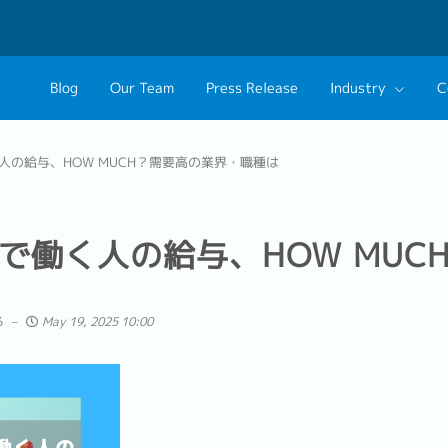
Blog
Our Team
Press Release
Industry
C
Banking & Finance
About Us
Prof
人の給与、HOW MUCH？需要高の業界・職種は
FinTech
Philosophy
Cont
Information Technology
Group CEO Mes
Busi
で働く人の給与、HOW MUC
Contact Our Re
Exec
る
May 19, 2025 10:00