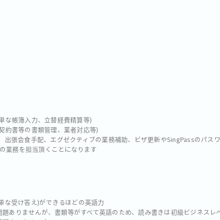
、簡単な帳簿入力、立替経費精算等)
、契約書等の書類管理、業者対応等)
理、出張会食手配、エグゼクティブの業務補助、ビザ更新やSingPassのパス
の業務を担当頂くことになります
簡単な受け答え)ができるほどの英語力
問題ありませんが、書類等がすべて英語のため、読み書きは初級ビジネスレベ