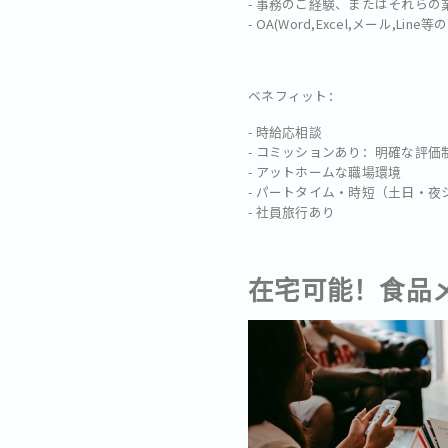
- 事務のご経験、またはそれらの
- OA(Word,Excel,メール,Lin
ベネフィット：
- 時給応相談
- コミッションあり：明確な評価
- アットホームな職場環境
- パートタイム・時短（土日・
- 社員旅行あり
在宅可能！食品メー