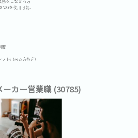
業務をこなせる方
e等のSNS)を使用可能。
制度
夜シフト出来る方歓迎）
カー営業職 (30785)