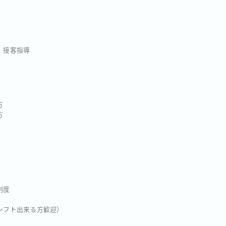
、接客指導
方
方
制度
夜シフト出来る方歓迎）