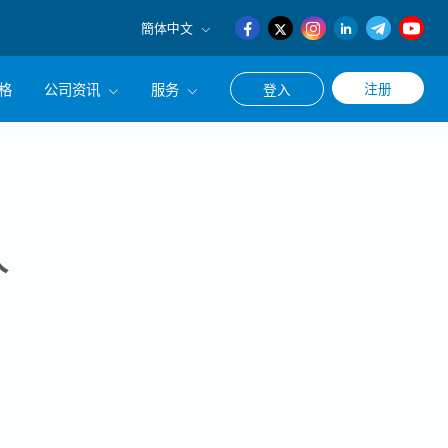
簡体中文
English
格
公司资讯
服务
注册
登入
日本語
簡体中文
公司简介
联系猎头顾问
经营理念
职涯咨询服务
集团CEO致辞
人