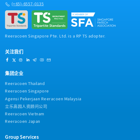
(+65)-6557-0135
Reeracoen Singapore Pte. Ltd. is a RP TS adopter.
关注我们
集团企业
Reeracoen Thailand
Reeracoen Singapore
Agensi Pekerjaan Reeracoen Malaysia
立乐高园人资顾问公司
Reeracoen Vietnam
Reeracoen Japan
Group Services