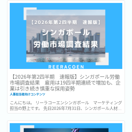
National Day Parade...
【2026年第2四半期 速報版】シンガポール労働
市場調査結果 雇用は19四半期連続で増加も、企
業は引き続き慎重な採用姿勢
人事担当者向けコンテンツ
こんにちは。 リーラコーエンシンガポール マーケティング
担当の野上です。 先日2026年7月31日、シンガポール人材開
発省 (Ministry of Manpower : 以降MOM) は、2026年第2四
半期 (4~6月) の労働市場速報 (Labour Market Advance...