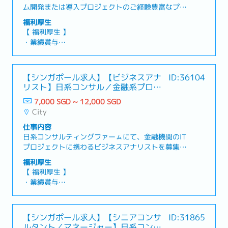
ム開発または導入プロジェクトのご経験豊富なプロ
メージの維持・向上に貢献
ジェクトマネージャー（シニアレベル）を募集して
福利厚生
います。本ポジションでは、大規模な銀行システム
【 福利厚生 】
の開発または導入に関するプロジェクトをリードい
・業績賞与
ただきます。日本語を使用するステークホルダーや
・有給休暇：年14日
多国籍の社内チームと連携し、プロジェクトの計画
・病気休暇：年14日
立案から実行までを一貫してご担当いただきます。
・保険：包括的な給付金
【シンガポール求人】【ビジネスアナ
ID:36104
【 業務内容 】・プロジェクトの全体管理（アプロ
・交通費：会社規定にて支給
リスト】日系コンサル／金融系プロジ
ーチおよび計画策定、タイムラインと進捗管理、課
ェクト
題・リスク管理、リソース配分、ガバナンス報告な
7,000 SGD ~ 12,000 SGD
ど）・銀行システムの開発または導入プロジェクト
City
におけるプロセスの理解と遂行・複数の部門やチー
仕事内容
ムとの連携を通じ、スコープ・納期・予算に沿った
日系コンサルティングファーㇺにて、金融機関のIT
成果物の提供を推進・日系顧客および社内チームと
プロジェクトに携わるビジネスアナリストを募集し
の調整を行い、プロジェクト目標や期待値を共有・
ています。チームや拠点、日本本社との連携を図り
整合
福利厚生
ながら、プロジェクト全体の状況を管理するポジシ
【 福利厚生 】
ョンとなります。【 業務内容 】・プロジェクト管
・業績賞与
理資料（マスタースケジュール、タスクリスト、
・有給休暇：年14日
WBS、課題リストなど）のアップデート・管理・ク
・医療保険
ライアントのメンバーや経営陣と協力しながら進捗
・交通費
【シンガポール求人】【シニアコンサ
ID:31865
状況の確認、課題の抽出・プロジェクトの全体的な
ルタント／マネージャー】日系コンサ