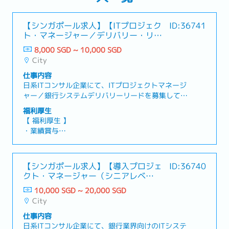
【シンガポール求人】【ITプロジェク
ID:36741
ト・マネージャー／デリバリー・リー
ド】日系コンサル
8,000 SGD ~ 10,000 SGD
City
仕事内容
日系ITコンサル企業にて、ITプロジェクトマネージ
ャー／銀行システムデリバリーリードを募集してい
ます。本ポジションでは、銀行システムに関するプ
福利厚生
ロジェクトにおいて、プロジェクトマネージャーま
【 福利厚生 】
たはデリバリーリードとして、プロジェクトの推進
・業績賞与
と円滑な遂行を担っていただきます。【 業務内容
・有給休暇：年14日
】・銀行システムの開発または導入プロジェクトに
・病気休暇：年14日
おけるPMOまたはデリバリーリードとしての業務・
・保険：包括的な給付金
【シンガポール求人】【導入プロジェ
ID:36740
プロジェクトの進捗管理、マイルストーン、課題管
・交通費：会社規定にて支給
クト・マネージャー（シニアレベ
理、ToDoリストの管理およびクライアント向け進
ル）】日系コンサル
捗レポートの作成・プロジェクトのコスト管理およ
10,000 SGD ~ 20,000 SGD
び人員管理・クライアント、事業部門、ITチームと
City
の密なコミュニケーションの維持・プロジェクトの
仕事内容
立ち上げから完了まで、チームをリードし円滑に推
日系ITコンサル企業にて、銀行業界向けのITシステ
進・クライアントの期待値を適切に管理し、企業イ