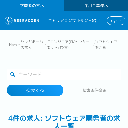
求職者の方へ
採用企業様へ
キャリアコンサルタント紹介
Sign in
検索する
シンガポール
ITエンジニア(IT/インター
ソフトウェア
Home
/
/
/
の求人
ネット/通信)
開発者
業界
勤務地
検索する
検索条件変更
検索する
4件の求人: ソフトウェア開発者の求
人一覧