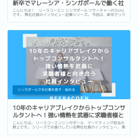
新卒でマレーシア・シンガポールで働く社
員インタビュー
こんにちは！ リーラコーエン シンガポール リサーチャーのShiho
です。 弊社社員のインタビュー記事シリーズ。 今回は、新卒でリク
ルートメントの世界に飛び込んだハットンゆりかさんをご紹介しま
す。...
シンガポールでお仕事を探す・始める
10年のキャリアブレイクからトップコンサ
ルタントへ！強い情熱を武器に求職者様と
向き合う社員インタビュー
こんにちは。 リーラコーエンシンガポール マーケティング担当の
野上です。 シリーズでお届けしている弊社社員のインタビュー。 第
6回となる今回は、育児によるキャリアブレイクを経て社会復帰を
し、現在はマネジメントコンサルタントとして活躍するChen...