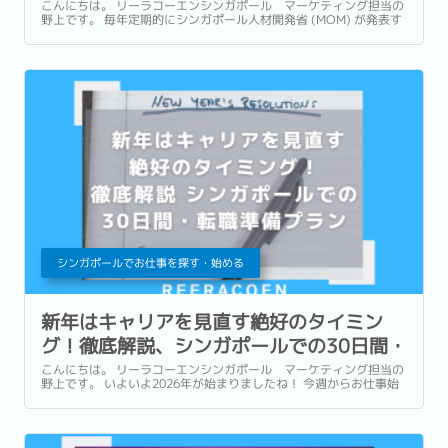
場の現在地
こんにちは。 リーラコーエンシンガポール マーケティング担当の
野上です。 毎年定期的にシンガポール人材開発省 (MOM) が発表す
る労働レポートは、雇用・賃金・失業率・労働参加率の観点から
様々な情報を読み解くことができる当地の労働市場の全体像を示す
重要な資料です。...
シンガポールでお仕事を探す・始める
新年はキャリアを見直す絶好のタイミン
グ！徹底解説、シンガポールでの30日間・
転職準備プラン
こんにちは。 リーラコーエンシンガポール マーケティング担当の
野上です。 いよいよ2026年が始まりましたね！ 今週からお仕事始
めという方も多いのではないでしょうか。...