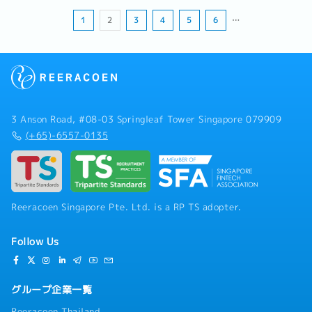
1
2
3
4
5
6
…
3 Anson Road, #08-03 Springleaf Tower Singapore 079909
(+65)-6557-0135
Reeracoen Singapore Pte. Ltd. is a RP TS adopter.
Follow Us
グループ企業一覧
Reeracoen Thailand