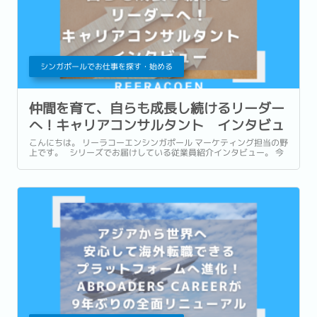
シンガポールでお仕事を探す・始める
仲間を育て、自らも成長し続けるリーダー
へ！キャリアコンサルタント インタビュ
ー
こんにちは。 リーラコーエンシンガポール マーケティング担当の野
上です。 シリーズでお届けしている従業員紹介インタビュー。 今
回は、英語スピーカーの求職者様を担当するキャリアアドバイザー
チームのマネージャーとして活躍するRadzi Barian Arlandito (通
称:ラジ)...