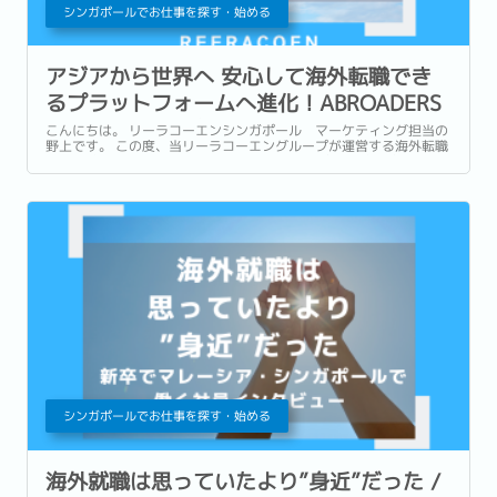
シンガポールでお仕事を探す・始める
アジアから世界へ 安心して海外転職でき
るプラットフォームへ進化！ABROADERS
CAREERが9年ぶりの全面リニューアル
こんにちは。 リーラコーエンシンガポール マーケティング担当の
野上です。 この度、当リーラコーエングループが運営する海外転職
特化型求人サイト「ABROADERS CAREER (アブローダーズキャリ
ア)」が、9年ぶりに全面リニューアルいたしました！...
シンガポールでお仕事を探す・始める
海外就職は思っていたより”身近”だった /