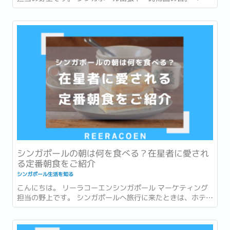
後まで打合せや商談が入っていて、市内でお土産を買う時間
がなかった…。」 「一時帰国ギリギリまで予定が詰まってい
てお土産が買えなかった…。」 このような経験はありません
か？ ...
シンガポールの朝は何を食べる？在星者に愛され
る定番朝食をご紹介
シンガポール生活を知る
こんにちは。 リーラコーエンシンガポール マーケティング
担当の野上です。 シンガポールへ旅行に来たときは、ホテル
での朝食を楽しんだり、有名店でローカルグルメを味わった
りすることが多いかもしれません。 一方で、実際に暮らし始
めると、「朝食」は毎日の生活の一部になります。...