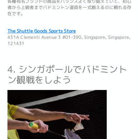
各種有名ブランドの商品をバランスよく取り揃えていて、初心
者から上級者までバドミントン道具を一式揃えるのに頼れる存
在です。
The Shuttle Goods Sports Store
431A Clementi Avenue 3 #01-390, Singapore, Singapore,
121431
4. シンガポールでバドミント
ン観戦をしよう