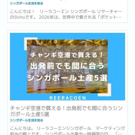
シンガポール生活を知る
こんにちは！ リーラコーエン シンガポール リサーチャー
のShihoです。 2026年は、世界中で愛される「ポケットモ
ンスター (ポケモン)」が誕生して30周年という節目の年で
す。 ゲームやアニメ、カードゲームなど、幅広い世代に親し
まれ、日本を代表するコンテンツの一つとなったポケモ
ン。...
チャンギ空港で買える！出発前でも間に合うシン
ガポール土産5選
シンガポール生活を知る
こんにちは。 リーラコーエンシンガポール マーケティング
担当の野上です。 シンガポール出張や一時帰国の日。 「最