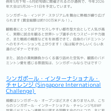
例年5月下旬～6月初旬頃に開催されるのが通例で、今年2026
年大会は5月26〜31日を予定しています。
シンガポール・インドア・スタジアムを舞台に熱戦が繰り広げ
られます (賞金総額は約100万米ドル！) 。
観戦者にとってはアクセスしやすい都市型大会として人気が高
く、実際に試合を観ると世界トップ選手のもつスピードや力強
さ、また戦術の精度などをを体感できて、自身のバドミントン
へのモチベーションも上がります！ (私は恥ずかしいくらい永
遠のビギナーですが)
また、試合の真剣勝負からくる張り詰めた空気や、観客のバド
ミントン愛を感じる雰囲気は、シンガポールならではです♡
シンガポール・インターナショナル・
チャレンジ (Singapore International
Challenge)
規模はシンガポール・オープンほど大きくありませんが、こち
らのシンガポール・インターナショナル・チャレンジもBWF
世界バドミントン連盟が公認する国際大会のひとつで、主に若