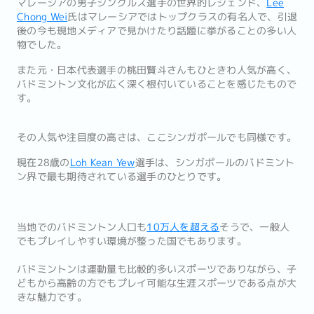
マレーシアの男子シングルス選手の世界的レジェンド、
Lee
Chong Wei
氏はマレーシアではトップクラスの有名人で、引退
後の今も現地メディアで見かけたり話題に挙がることの多い人
物でした。
また元・日本代表選手の桃田賢斗さんもひときわ人気が高く、
バドミントン文化が広く深く根付いていることを感じたもので
す。
その人気や注目度の高さは、ここシンガポールでも同様です。
現在28歳の
Loh Kean Yew
選手は、シンガポールのバドミント
ン界で最も期待されている選手のひとりです。
当地でのバドミントン人口も
10万人を超える
そうで、一般人
でもプレイしやすい環境が整った国でもあります。
バドミントンは運動量も比較的多いスポーツでありながら、子
どもから高齢の方でもプレイ可能な生涯スポーツである点が大
きな魅力です。