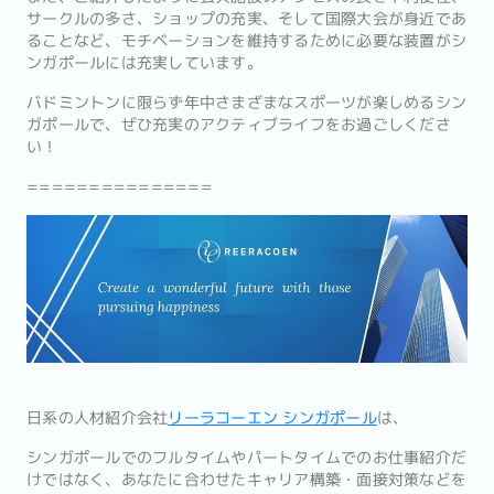
サークルの多さ、ショップの充実、そして国際大会が身近であ
ることなど、モチベーションを維持するために必要な装置がシ
ンガポールには充実しています。
バドミントンに限らず年中さまざまなスポーツが楽しめるシン
ガポールで、ぜひ充実のアクティブライフをお過ごしくださ
い！
===============
日系の人材紹介会社
リーラコーエン シンガポール
は、
シンガポールでのフルタイムやパートタイムでのお仕事紹介だ
けではなく、あなたに合わせたキャリア構築・面接対策などを