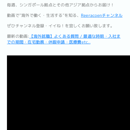
毎週、シンガポール拠点とその他アジア拠点からお届け！
動画で"海外で働く・生活する"を知る、
Reeracoenチャンネル
ぜひチャンネル登録・イイね！を宜しくお願い致します。
最新の動画:
【海外就職】よくある質問 / 最適な時期・入社ま
での期間・在宅勤務・休暇申請・医療費etc..