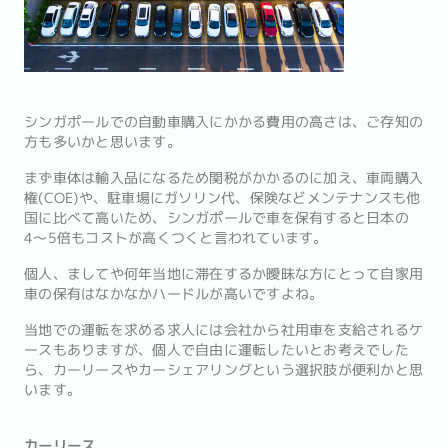
シンガポールでの自動車購入にかかる費用の高さは、ご存知の
方も多いかと思います。
まず車体は輸入品になるため関税がかかるのに加え、車両購入
権(COE)や、駐車場にガソリン代、保険などメンテナンスも他
国に比べて高いため、シンガポールで車を保有すると日本の
4〜5倍もコストが高くつくと言われています。
個人、ましてや何年当地に滞在するか曖昧な方にとって自家用
車の保有はなかなかハードルが高いですよね。
当地での運転を求める求人には会社から社用車を支給されるケ
ースもありますが、個人で自由に運転したいとお考えでした
ら、カーリースやカーシェアリングという選択肢が便利かと思
います。
カーリース