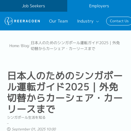
Job Seekers
Employers
Our Team
Industry
Contact Us
Banking & Finance
日本人のためのシンガポール運転ガイド2025｜外免
Home
/
Blog
/
切替からカーシェア・カーリースまで
FinTech
Information Technology
日本人のためのシンガポー
ル運転ガイド2025｜外免
切替からカーシェア・カー
リースまで
シンガポール生活を知る
September 01, 2025 10:00