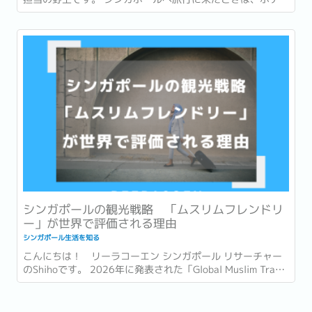
での朝食を楽しんだり、有名店でローカルグルメを味わった
りすることが多いかもしれません。 一方で、実際に暮らし始
めると、「朝食」は毎日の生活の一部になります。...
シンガポールの観光戦略 「ムスリムフレンドリ
ー」が世界で評価される理由
シンガポール生活を知る
こんにちは！ リーラコーエン シンガポール リサーチャー
のShihoです。 2026年に発表された「Global Muslim Travel
Index 2026」(GMTI) というムスリム (イスラム教を信仰し
ている人)...