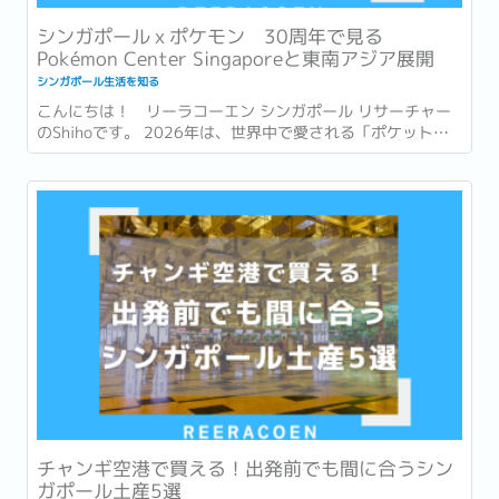
シンガポールｘポケモン 30周年で見る
Pokémon Center Singaporeと東南アジア展開
シンガポール生活を知る
こんにちは！ リーラコーエン シンガポール リサーチャー
のShihoです。 2026年は、世界中で愛される「ポケットモ
ンスター (ポケモン)」が誕生して30周年という節目の年で
す。 ゲームやアニメ、カードゲームなど、幅広い世代に親し
まれ、日本を代表するコンテンツの一つとなったポケモ
ン。...
チャンギ空港で買える！出発前でも間に合うシン
ガポール土産5選