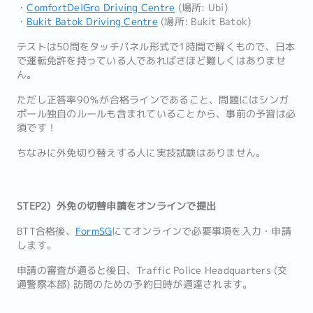
・
ComfortDelGro Driving Centre
(場所: Ubi)
・
Bukit Batok Driving Centre
(場所: Bukit Batok)
テストは50問をタッチパネル形式で1時間で解くもので、日本
で運転免許を持っている人であればさほど難しくはありませ
ん。
ただし正答率90％が合格ラインであること、問題にはシンガ
ポール独自のルールも含まれていることから、事前の予習は必
須です！
ちなみに外免切り替えする人に実技試験はありません。
STEP2) 外免の切替申請をオンラインで提出
BTT合格後、
FormSG
にてオンラインで必要事項を入力・申請
します。
申請の審査が通ると後日、Traffic Police Headquarters (交
通警察本部) 訪問のための予約日時が通達されます。