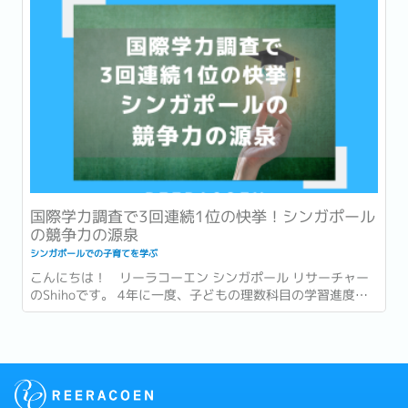
す。...
国際学力調査で3回連続1位の快挙！シンガポール
の競争力の源泉
シンガポールでの子育てを学ぶ
こんにちは！ リーラコーエン シンガポール リサーチャー
のShihoです。 4年に一度、子どもの理数科目の学習進度を
測る「国際数学・理科教育動向調査」2023年版(TIMSS)にお
いて、シンガポールが理数科目ともに世界1位を取ったこと
が先日話題となりました。...