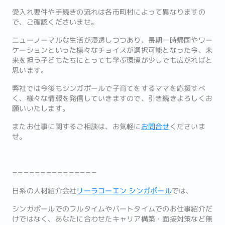
受入れ要件や手続きの流れは各市町村によって異なりますの
で、ご確認くださいませ。
ニューノーマルな生活が浸透しつつあり、長期一時帰国やワー
ケーションといった様々なチョイスが選択可能となった今、未
来を担う子どもたちにとっても学ぶ環境が少しでも広がればと
思います。
弊社では今後もシンガポールで子育てをするママを応援すべ
く、様々な情報を発信していきますので、引き続きよろしくお
願いいたします。
またお仕事に関するご相談は、お気軽に
お問合せ
くださいま
せ。
===============
日系の人材紹介会社
リーラコーエン シンガポール
では、
シンガポールでのフルタイムやパートタイムでのお仕事紹介だ
けで
はなく、あなたに合わせたキャリア構築・
面接対策など無