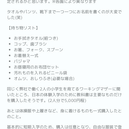
定されるかと思います。※各園により異なります
タオルやパンツ、靴下まで一つ一つにお名前を書くのが大変で
した(笑)
【持ち物リスト】
お手拭きタオル(紐つき)
コップ、歯ブラシ
お箸、フォーク、スプーン
お着替え一式
パジャマ
お昼寝用のお布団セット
汚れものを入れるビニール袋
オムツ、おしりふき(必要な場合)
同じく弊社で働く2人の小学生を育てるワーキングマザーに聞
いたところ、日本の体験入学のために教科書は主要なものだけ
を購入したそうです。(2人分で5,000円程)
あとは体操服や上履きなど、身に着けるものも一式購入したと
のこと。
基本的に短期入学のため、購入は任意となり、自由な服装で登