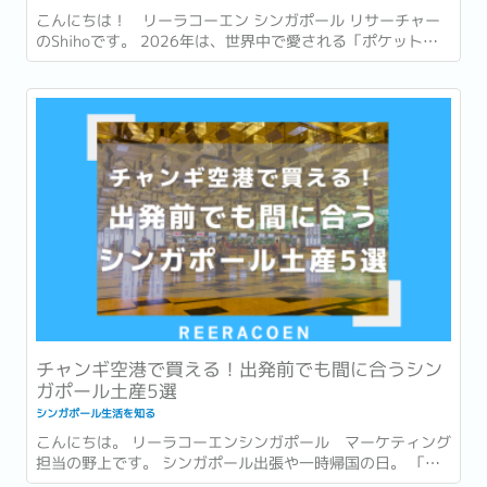
こんにちは！ リーラコーエン シンガポール リサーチャー
のShihoです。 2026年は、世界中で愛される「ポケットモ
ンスター (ポケモン)」が誕生して30周年という節目の年で
す。 ゲームやアニメ、カードゲームなど、幅広い世代に親し
まれ、日本を代表するコンテンツの一つとなったポケモ
ン。...
チャンギ空港で買える！出発前でも間に合うシン
ガポール土産5選
シンガポール生活を知る
こんにちは。 リーラコーエンシンガポール マーケティング
担当の野上です。 シンガポール出張や一時帰国の日。 「最
後まで打合せや商談が入っていて、市内でお土産を買う時間