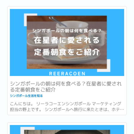
がなかった…。」 「一時帰国ギリギリまで予定が詰まってい
てお土産が買えなかった…。」 このような経験はありません
か？ ...
シンガポールの朝は何を食べる？在星者に愛され
る定番朝食をご紹介
シンガポール生活を知る
こんにちは。 リーラコーエンシンガポール マーケティング
担当の野上です。 シンガポールへ旅行に来たときは、ホテル
での朝食を楽しんだり、有名店でローカルグルメを味わった
りすることが多いかもしれません。 一方で、実際に暮らし始
めると、「朝食」は毎日の生活の一部になります。...