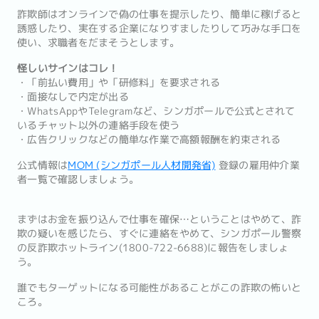
詐欺師はオンラインで偽の仕事を提示したり、簡単に稼げると
誘惑したり、実在する企業になりすましたりして巧みな手口を
使い、求職者をだまそうとします。
怪しいサインはコレ！
・「前払い費用」や「研修料」を要求される
・面接なしで内定が出る
・WhatsAppやTelegramなど、シンガポールで公式とされて
いるチャット以外の連絡手段を使う
・広告クリックなどの簡単な作業で高額報酬を約束される
公式情報は
MOM (シンガポール人材開発省)
登録の雇用仲介業
者一覧で確認しましょう。
まずはお金を振り込んで仕事を確保…ということはやめて、詐
欺の疑いを感じたら、すぐに連絡をやめて、シンガポール警察
の反詐欺ホットライン(1800-722-6688)に報告をしましょ
う。
誰でもターゲットになる可能性があることがこの詐欺の怖いと
ころ。