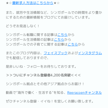
★☆
最新求人方法はこちらから
★☆
また、就労や生活情報など、シンガポールでの時間をより豊か
にするための最新情報をブログにてお届けしています。
どうぞお見逃しなく！
シンガポール転職に関する記事は
こちら
から
シンガポール生活情報の記事は
こちら
から
シンガポールでの子育てに関する記事は
こちら
から
またこのブログ内容は、
フェイスブック
および
インスタグラム
でも配信しておりますので、
是非いいね・フォローをお待ちしております。
＞＞ついにチャンネル登録者4,200名突破＜＜＜
シンガポール拠点とその他アジア拠点からお届け！
動画で"海外で働く・生活する"を知る、
Reeracoenチャンネル
ぜひチャンネル登録・イイね！を宜しくお願い致します。