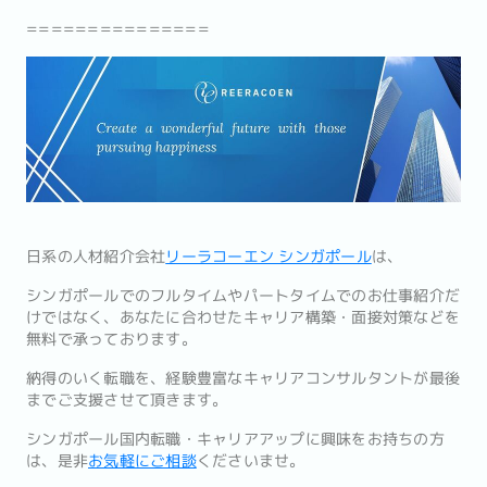
===============
日系の人材紹介会社
リーラコーエン シンガポール
は、
シンガポールでのフルタイムやパートタイムでのお仕事紹介だ
けではなく、あなたに合わせたキャリア構築・面接対策などを
無料で承っております。
納得のいく転職を、経験豊富なキャリアコンサルタントが最後
までご支援させて頂きます。
シンガポール国内転職・キャリアアップに興味をお持ちの方
は、是非
お気軽にご相談
くださいませ。