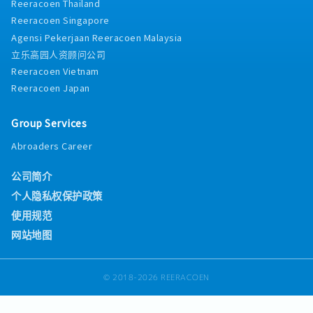
Reeracoen Thailand
Reeracoen Singapore
Agensi Pekerjaan Reeracoen Malaysia
立乐高园人资顾问公司
Reeracoen Vietnam
Reeracoen Japan
Group Services
Abroaders Career
公司简介
个人隐私权保护政策
使用规范
网站地图
© 2018-2026 REERACOEN