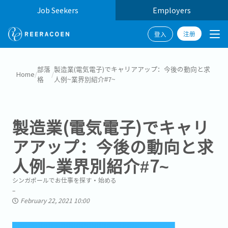
Job Seekers
Employers
注册
登入
部落
製造業(電気電子)でキャリアアップ：今後の動向と求
Home
/
/
格
人例~業界別紹介#7~
製造業(電気電子)でキャリ
アアップ：今後の動向と求
人例~業界別紹介#7~
シンガポールでお仕事を探す・始める
February 22, 2021 10:00