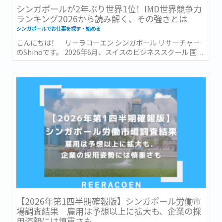
シンガポールが2年ぶり世界1位！IMD世界競争力
ランキング2026から読み解く、その強さとは
シンガポールでお仕事を探す・始める
こんにちは！ リーラコーエン シンガポール リサーチャー
のShihoです。 2026年6月、スイスのビジネススクール 国際
経営開発研究所・IMD (International Institute for
Management Development) が発表した「世界競争力ラン
キング...
【2026年第1四半期確報版】シンガポール労働市
場調査結果 雇用は予想以上に拡大も、企業の採
用姿勢には慎重さも