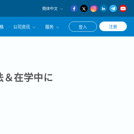
簡体中文
English
格
公司资讯
服务
注册
登入
日本語
簡体中文
公司简介
联系猎头顾问
经营理念
职涯咨询服务
集团CEO致辞
法＆在学中に