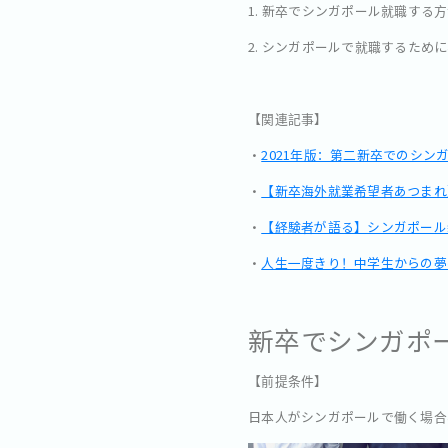
1. 新卒でシンガポール就職する
2. シンガポールで就職するため
【関連記事】
・
2021年版：第二新卒でのシ
・
【新卒海外就業希望者あつまれ
・
【経験者が語る】シンガポール
・
人生一度きり！中学生からの夢
新卒でシンガポ
【前提条件】
日本人がシンガポールで働く場合