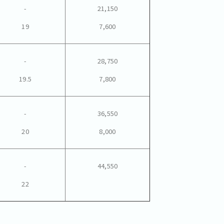
-
21,150
19
7,600
-
28,750
19.5
7,800
-
36,550
20
8,000
-
44,550
22