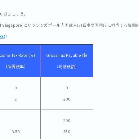
いきましょう。
Authority of Singapore)というシンガポール内国歳入庁(日本の国税庁に相当
S)
）
ncome Tax Rate (%)
Gross Tax Payable ($)
（所得税率）
（総納税額）
0
0
2
200
-
200
3.50
350