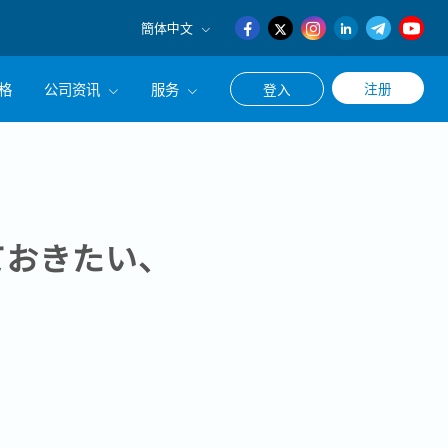
簡体中文
English
格
公司资讯
服务
注册
登入
日本語
簡体中文
公司简介
联系猎头顾问
经营理念
职涯咨询服务
集团CEO致辞
ておきたい、