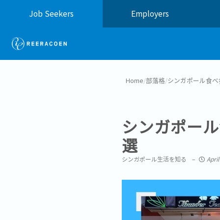
Job Seekers
Employers
Home
/
部落格
/
シンガポール食べ
シンガポール
選
シンガポール生活を知る
Apri