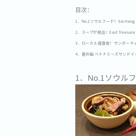
目次：
1．No.1ソウルフード！Sin Heng
2．スープが絶品！East Treasure
3．ローカル健康食！サンダーテ
4．番外編:ベトナミーズサンドイ
1．No.1ソウルフー