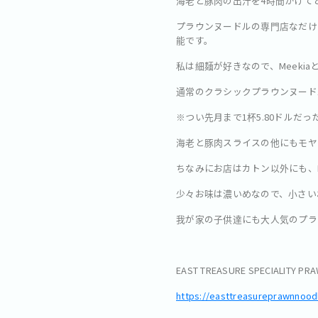
海老と豚肉の出汁を4時間かけて
プラウンヌードルの専門店なだけ
能です。
私は細麺が好きなので、Meeki
通常のクラシックプラウンヌードル
※つい先月まで1杯5.80ドルだっ
海老と豚肉スライスの他にもモヤ
ちなみにお店はカトン以外にも、Buki
少々お味は濃いめなので、小さい
我が家の子供達にも大人気のプラ
EAST TREASURE SPECIALITY PR
https://easttreasureprawnnood