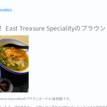
hengbkt/
st Treasure Specialityのプラ
sure Specialityのプラウンヌードル(海老麺)です。