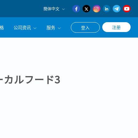
簡体中文
English
格
公司资讯
服务
注册
登入
日本語
簡体中文
公司简介
联系猎头顾问
经营理念
职涯咨询服务
集团CEO致辞
ーカルフード3