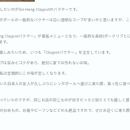
のがSin Heng Claypotのバクテーです。
ガポールの一般的なバクテーは白い透明なスープが多いかと思いますが、こ
eng Claypotバクテー」が看板メニューとなり、一般的な具材(ポークリブ
ます。
しみたいため、いつも「Claypotバクテー」を注文しています。
プは深みとコクがあり、絶対に家では作れないお味。
私は定期的にこの味が恋しくなります。
いた日本人の友人が久しぶりにシンガポールへ遊びに来た際、真っ先に食
っていたのですが、同じお店の同じものが好きだったと知りとても嬉しく感
の炒めもの、炒飯やビーフンなどどれも絶品ですので、ぜひお近くに来た際