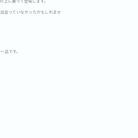
の上に乗って登場します。
だ出会っていなかったかもしれませ
る一品です。