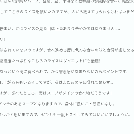
く刻んだ野菜やハーブ、豆腐、豆、小魚など数種類の健康的な食材が雑穀米
にしてこちらのライスを頂いたのですが、人から教えてもらわなければいま
佇まい、かつライスの見た目は正直あまり華やかではありません…。
リ！
はされていないのですが、食べ進める度に色んな食材の味と食感が楽しめ
物繊維たっぷりなこちらのライスはダイエットにも最適！
あっという間に食べられて、かつ罪悪感があまりないのもポイントです。
し上がる方もいるそうですが、私はまだあの味に慣れておらず...
すが、調べたところ、実はスープがメインの食べ物だそうです！
たパンチのあるスープとなりますので、身体に良いこと間違いなし。
1つかと思いますので、ぜひとも一度トライしてみてはいかがでしょうか。