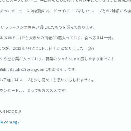
とったスープが絶品で、一口飲んだら最後まで飲み干したくなるほど旨味が
あってメニューは海老麺のみ、ドライ(スープなし)とスープ有の2種類から
aというラーメンの黄色い麺に似たものを選んでおります。
(6.80ドル)でも大きめの海老が3匹入っており、食べ応えは十分。
たのが、2022年4月より1ドル値上げとなりました。(涙)
シや空心菜が入っており、野菜のシャキシャキ感もたまりません！
t BatokとSerangoonにもあるそうです。
お子様にはスープを少し薄めても良いかもしれません。
ウンヌードル、とってもおススメです！
AWN NOODLE
le.com.sg/