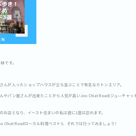
平林です。
さんが入ったショップハウスが立ち並ぶことで有名なカトンエリア。
パン屋さんが出来たことから人気が高いJoo Chiat Road(ジュ―チャ
のお店となり、イースト住まいの私は週に1度は訪れます。
o Chiat Roadローカル料理ベスト3、それでは行ってみましょう！