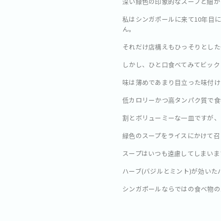
深い緑色の印象的なスープと細か
私はシンガポールに来て10年目
ん。
それだけ店構えもひっそりとした
しかし、ひと口食べてみてビック
味は薄めであまり目立った味付け
低カロリーかつ高タンパク質で食
割とボリューミーな一皿ですが、
緑色のスープをライスにかけて召
スープはいつも遠慮してしまいま
ハーブ(バジルとミント)が効い
シンガポールならではの食べ物の