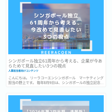
シンガポール独立61周年から考える、企業が今あ
らためて見直したい3つの視点
人事担当者向けコンテンツ
こんにちは。 リーラコーエンシンガポール マーケティング
担当の野上です。 毎年8月9日は、シンガポールの独立記念日
(National Day) です。 今年2026年は独立から61周年を迎え
る年です。 街中には国旗や記念装飾が並び、毎年恒例の
National Day Parade...