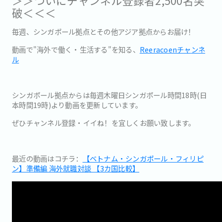
＞＞ついにチャンネル登録者2,500名突
破＜＜＜
毎週、シンガポール拠点とその他アジア拠点からお届け！
動画で"海外で働く・生活する"を知る、
Reeracoenチャ
ンネ
ル
シンガポール拠点からは毎週木曜日シンガポール時間18時(
日
本時間19時)より動画を更新しています。
ぜひチャンネル登録・イイね！を宜しくお願い致します。
最近の動画はコチラ：
【ベトナム・シンガポール・フィリピ
ン】準備編 海外就職対談 【3カ国比較】