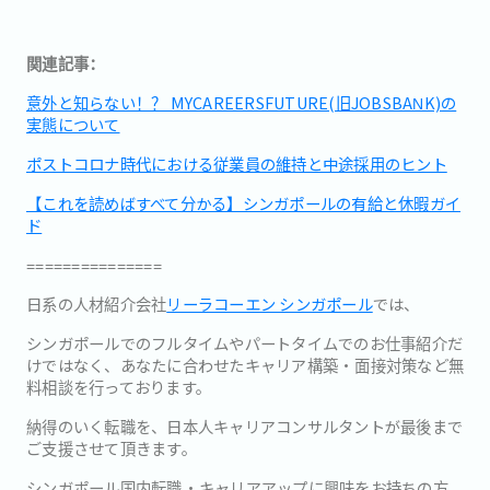
関連記事：
意外と知らない！？ MYCAREERSFUTURE(旧JOBSBANK)の
実態について
ポストコロナ時代における従業員の維持と中途採用のヒント
【これを読めばすべて分かる】シンガポールの有給と休暇ガイ
ド
===============
日系の人材紹介会社
リーラコーエン シンガポール
では、
シンガポールでのフルタイムやパートタイムでのお仕事紹介だ
けで
はなく、あなたに合わせたキャリア構築・
面接対策など無
料相談を行っております。
納得のいく転職を、
日本人キャリアコンサルタントが最後まで
ご支援させて頂きます。
シンガポール国内転職・キャリアアップに興味をお持ちの方