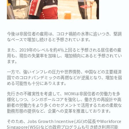
今後は非居住者の雇用は、コロナ禍前の水準に追いつき、堅調
なペースで増加し続けると予想されています。
また、2019年のレベルを約4％上回ると予想される居住者の雇
用も、現在の失業率を加味し、増加傾向にあると予想されてい
ます。
一方で、強いインフレの圧力や世界情勢、中国などの主要経済
国でのコロナパンデミックの再燃などが逆風となり、増加を弱
める可能性も十分にありえます。
先行きの不確実性を考慮して、MOMは非居住者の労働力を多
様化しつつ、シンガポールコアを強化し、働き方の再設計や高
齢者の労働力をより多くのセグメントで活用するための柔軟な
勤務形態の提供など、企業への変革を推進しております。
そのため、Jobs Growth Incentive(JGI)の延長やWorkforce
Singapore(WSG)などの政府プログラムも引き続き利用可能