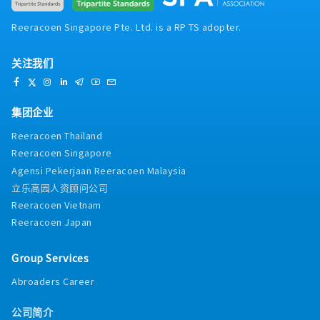
Reeracoen Singapore Pte. Ltd. is a RP TS adopter.
关注我们
集团企业
Reeracoen Thailand
Reeracoen Singapore
Agensi Pekerjaan Reeracoen Malaysia
立乐高园人资顾问公司
Reeracoen Vietnam
Reeracoen Japan
Group Services
Abroaders Career
公司简介