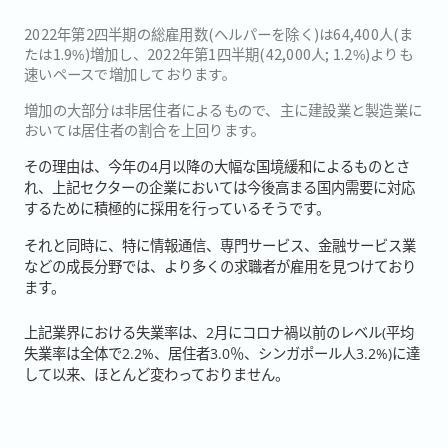
2022年第2四半期の総雇用数(ヘルパーを除く)は64,400人(ま
たは1.9%)増加し、2022年第1四半期(42,000人; 1.2%)よりも
速いペースで増加しております。
増加の大部分は非居住者によるもので、主に建設業と製造業に
おいては居住者の割合を上回ります。
その理由は、今年の4月以降の大幅な国境緩和によるものとさ
れ、上記セクターの企業においては今後高まる国内需要に対応
するために積極的に採用を行っているそうです。
それと同時に、特に情報通信、専門サービス、金融
サービス業
などの成長分野では、より多くの求職者が雇用を見つけており
ます。
上記業界における失業率は、2月にコロナ禍以前のレベル(平均
失業率は全体で2.2%、居住者3.0％、シンガポール人3.2%)に達
して以来、ほとんど変わっておりません。