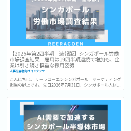
【2026年第2四半期 速報版】シンガポール労働
市場調査結果 雇用は19四半期連続で増加も、企
業は引き続き慎重な採用姿勢
人事担当者向けコンテンツ
こんにちは。 リーラコーエンシンガポール マーケティング
担当の野上です。 先日2026年7月31日、シンガポール人材開
発省 (Ministry of Manpower : 以降MOM) は、2026年第2四
半期 (4~6月) の労働市場速報 (Labour Market Advance...