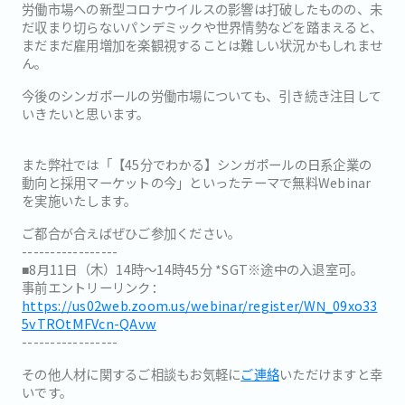
労働市場への新型コロナウイルスの影響は打破したものの、未
だ収まり切らないパンデミックや世界情勢などを踏まえると、
まだまだ雇用増加を楽観視することは難しい状況かもしれませ
ん。
今後のシンガポールの労働市場についても、引き続き注目して
いきたいと思います。
また弊社では「【45分でわかる】シンガポールの日系企業の
動向と採用マーケットの今」といったテーマで無料Webinar
を実施いたします。
ご都合が合えばぜひご参加ください。
-----------------
■8月11日（木）14時〜14時45分 *SGT※途中の入退室可。
事前エントリーリンク：
https://us02web.zoom.us/webinar/register/WN_09xo33
5vTROtMFVcn-QAvw
-----------------
その他人材に関するご相談もお気軽に
ご連絡
いただけますと幸
いです。