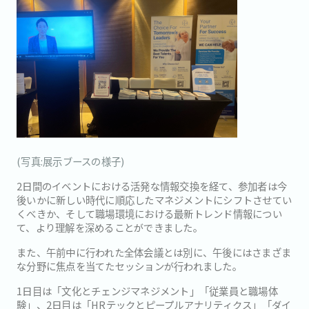
(写真:展示ブースの様子)
2日間のイベントにおける活発な情報交換を経て、参加者は今
後いかに新しい時代に順応したマネジメントにシフトさせてい
くべきか、そして職場環境における最新トレンド情報につい
て、より理解を深めることができました。
また、午前中に行われた全体会議とは別に、午後にはさまざま
な分野に焦点を当てたセッションが行われました。
1日目は「文化とチェンジマネジメント」「従業員と職場体
験」、2日目は「HRテックとピープルアナリティクス」「ダイ