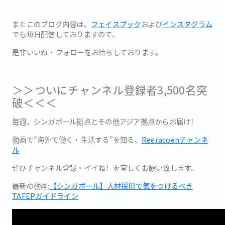
またこのブログ内容は、
フェイスブック
および
インスタグラム
でも
毎日配信しておりますので、
是非いいね・フォローをお待ちしております。
＞＞ついにチャンネル登録者3,500名突
破＜＜＜
毎週、シンガポール拠点とその他アジア拠点からお届け！
動画で"海外で働く・生活する"を知る、
Reeracoenチャ
ンネ
ル
ぜひチャンネル登録・イイね！を宜しくお願い致します。
最新の動画:
【シンガポール】人材採用で気をつけるべき
TAFEPガイドライン