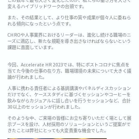
変えるハイブリッドワークの台頭です。
また、その結果として、より仕事の質や成果が個々人に委ねら
れる傾向になったという点です。
CHROや人事業界におけるリーダーは、進化し続ける職場のニ
ーズに適応し、新たな規範を導き出さなければならないという
課題に直面しています。
今回、Accelerate HR 2023では、特にポストコロナに焦点を
当てた今後の仕事の在り方、職場環境の未来について大きく議
論が行われました。
人事に携わる責任者による基調講演やパネルディスカッション
だけでなく、ケーススタディに基づくセッションやコーヒーを
飲みながらカジュアルに話し合いを行うセッションなど、合計
30以上のセッションが行われました。
そのような中、ご来場の皆様にお立ち寄りいただく場として展
示ブースを設け、人材採用のソリューションというご提案がで
きたことは弊社にとっても大変貴重な機会でした。