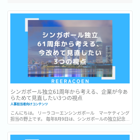
シンガポール独立61周年から考える、企業が今あ
らためて見直したい3つの視点
人事担当者向けコンテンツ
こんにちは。 リーラコーエンシンガポール マーケティング
担当の野上です。 毎年8月9日は、シンガポールの独立記念日
(National Day) です。 今年2026年は独立から61周年を迎え
る年です。 街中には国旗や記念装飾が並び、毎年恒例の
National Day Parade...