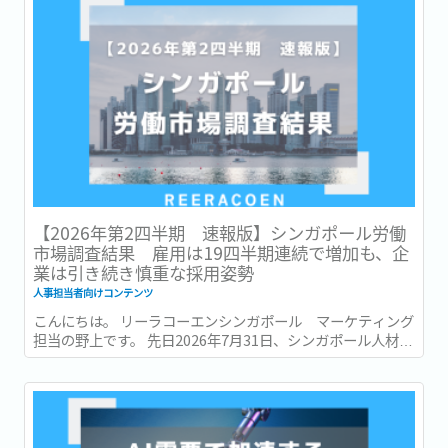
【2026年第2四半期 速報版】シンガポール労働
市場調査結果 雇用は19四半期連続で増加も、企
業は引き続き慎重な採用姿勢
人事担当者向けコンテンツ
こんにちは。 リーラコーエンシンガポール マーケティング
担当の野上です。 先日2026年7月31日、シンガポール人材開
発省 (Ministry of Manpower : 以降MOM) は、2026年第2四
半期 (4~6月) の労働市場速報 (Labour Market Advance...