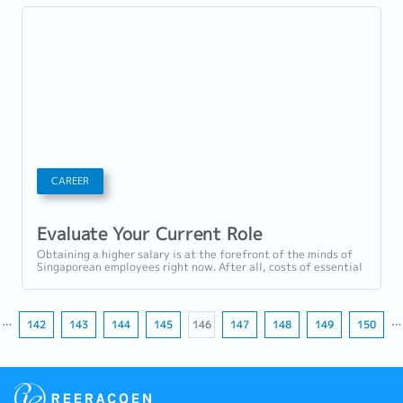
CAREER
Evaluate Your Current Role
Obtaining a higher salary is at the forefront of the minds of
Singaporean employees right now. After all, costs of essential
household expenses...
…
142
143
144
145
146
147
148
149
150
…