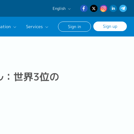
English
English
Sign up
ation
Services
Sign in
日本語
簡体中文
Our Career Advisor
onsultation Service
age
ル：世界3位の