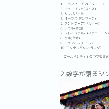
1. コペンハーゲン(デンマーク)
2. チューリッヒ(スイス)
3. シンガポール
4. オーフス(デンマーク)
5. アントワープ(ベルギー)
6. ソウル(韓国)
7. ストックホルム(スウェーデン)
8. 台北(台湾)
9. ミュンヘン(ドイツ)
10. ロッテルダム(オランダ)
「ゴールドシティ」の中でも世界
2.数字が語るシ