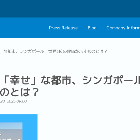
Press Release
Blog
Company Inform
About Us
Contact 
」な都市、シンガポール：世界3位の評価が示すものとは？
Philosophy
Career C
Group CEO Mess
「幸せ」な都市、シンガポー
のとは？
28, 2025 09:00