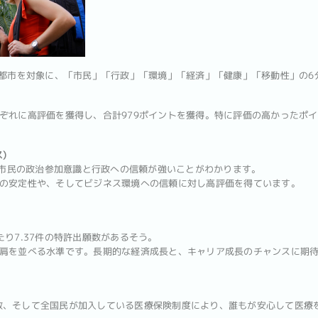
0都市を対象に、「市民」「行政」「環境」「経済」「健康」「移動性」の6
ぞれに高評価を獲得し、合計979ポイントを獲得。特に評価の高かったポ
)
く、市民の政治参加意識と行政への信頼が強いことがわかります。
の安定性や、そしてビジネス環境への信頼に対し高評価を得ています。
り7.37件の特許出願数があるそう。
肩を並べる水準です。長期的な経済成長と、キャリア成長のチャンスに期
の医師数、そして全国民が加入している医療保険制度により、誰もが安心して医