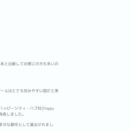
日本と比較してお感じの方も多いの
ポールはとても住みやすい国だと実
)とハッピーシティ・ハブ社(Happy
」を発表しました。
幸せな都市として選出されまし