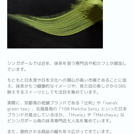
シンガポールでは近年、抹茶を扱う専門店や和カフェが増加し
ています。
もともと日本食や日本文化への関心が高い市場であることに加
え、抹茶がもつ健康的なイメージや、見た目の美しさからSNS
映えするスイーツとしても注目を集めています。
実際に、京都発の老舗ブランドである「辻利」や「nana's
green tea」、北海道発の「108 Matcha Saro」といった日本
ブランドが進出しているほか、「Hvala」や「Matchaya」な
どシンガポール発の抹茶専門店も人気を集めています。
また、提供される商品の幅も年々広がってきています。