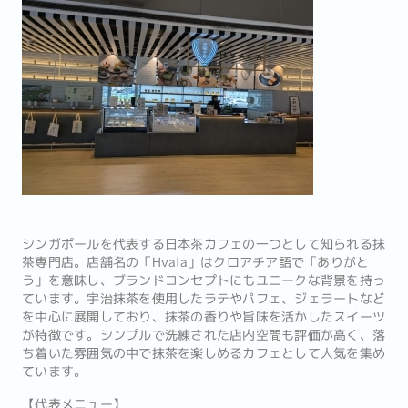
シンガポールを代表する日本茶カフェの一つとして知られる抹
茶専門店。店舗名の「Hvala」はクロアチア語で「ありがと
う」を意味し、ブランドコンセプトにもユニークな背景を持っ
ています。宇治抹茶を使用したラテやパフェ、ジェラートなど
を中心に展開しており、抹茶の香りや旨味を活かしたスイーツ
が特徴です。シンプルで洗練された店内空間も評価が高く、落
ち着いた雰囲気の中で抹茶を楽しめるカフェとして人気を集め
ています。
【代表メニュー】