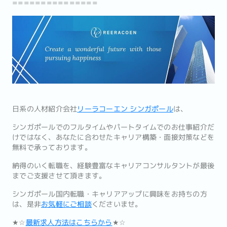
===============
日系の人材紹介会社
リーラコーエン シンガポール
は、
シンガポールでのフルタイムやパートタイムでのお仕事紹介だ
けではなく、あなたに合わせたキャリア構築・面接対策などを
無料で承っております。
納得のいく転職を、経験豊富なキャリアコンサルタントが最後
までご支援させて頂きます。
シンガポール国内転職・キャリアアップに興味をお持ちの方
は、是非
お気軽にご相談
くださいませ。
★☆
最新求人方法はこちらから
★☆