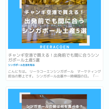
ン。...
チャンギ空港で買える！出発前でも間に合うシン
ガポール土産5選
シンガポール生活を知る
こんにちは。 リーラコーエンシンガポール マーケティング
担当の野上です。 シンガポール出張や一時帰国の日。 「最
後まで打合せや商談が入っていて、市内でお土産を買う時間
がなかった…。」 「一時帰国ギリギリまで予定が詰まってい
てお土産が買えなかった…。」 このような経験はありません
か？ ...