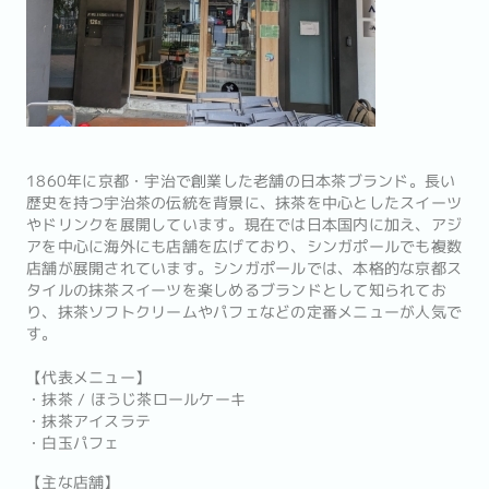
1860年に京都・宇治で創業した老舗の日本茶ブランド。長い
歴史を持つ宇治茶の伝統を背景に、抹茶を中心としたスイーツ
やドリンクを展開しています。現在では日本国内に加え、アジ
アを中心に海外にも店舗を広げており、シンガポールでも複数
店舗が展開されています。シンガポールでは、本格的な京都ス
タイルの抹茶スイーツを楽しめるブランドとして知られてお
り、抹茶ソフトクリームやパフェなどの定番メニューが人気で
す。
【代表メニュー】
・抹茶 / ほうじ茶ロールケーキ
・抹茶アイスラテ
・白玉パフェ
【主な店舗】