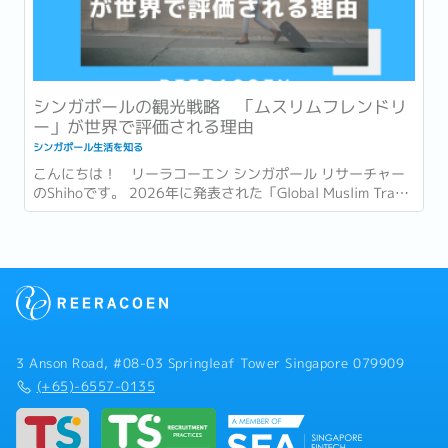
シンガポールの観光戦略 「ムスリムフレンドリ
ー」が世界で評価される理由
シンガポール生活を知る
こんにちは！ リーラコーエン シンガポール リサーチャー
のShihoです。 2026年に発表された「Global Muslim Travel
Index 2026」(GMTI) というムスリム (イスラム教を信仰し
ている人)...
3 Anson Road, #08-03 Springleaf Tower Singapore 079909
(+65)-6557-0135