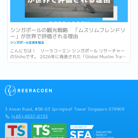
シンガポールの観光戦略 「ムスリムフレンドリ
ー」が世界で評価される理由
シンガポール生活を知る
こんにちは！ リーラコーエン シンガポール リサーチャー
のShihoです。 2026年に発表された「Global Muslim Travel
Index 2026」(GMTI) というムスリム (イスラム教を信仰し
ている人)...
3 Anson Road, #08-03 Springleaf Tower Singapore 079909
(+65)-6557-0135