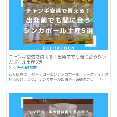
チャンギ空港で買える！出発前でも間に合うシン
ガポール土産5選
シンガポール生活を知る
こんにちは。 リーラコーエンシンガポール マーケティング
担当の野上です。 シンガポール出張や一時帰国の日。 「最
後まで打合せや商談が入っていて、市内でお土産を買う時間
がなかった…。」 「一時帰国ギリギリまで予定が詰まってい
てお土産が買えなかった…。」 このような経験はありません
か？ ...