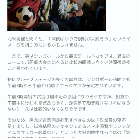
北米開催と聞くと、「深夜ばかりで観戦が大変そう」というイ
メージを持つ方もいるかもしれません。
一方で、実はシンガポールから観るワールドカップは、過去の
ヨーロッパ開催大会と比べると比較的観戦しやすい時間帯が多
いと言われています。
特にグループステージの多くの試合は、シンガポール時間でも
午前3時から午前11時頃にキックオフが予定されています。
午前3時開始の試合は寝不足の原因になりそうですが、朝方や
午前中に行われる試合も多く、深夜まで起き続けなければなら
ないケースは比較的少なくなりそうです。
そのため、例えば企業側が心配すべきなのは「従業員の寝不
足」よりも、試合結果のチェックによるスマホ閲覧やランチタ
イムのサッカー談義など、といった大会期間中ならではの「気