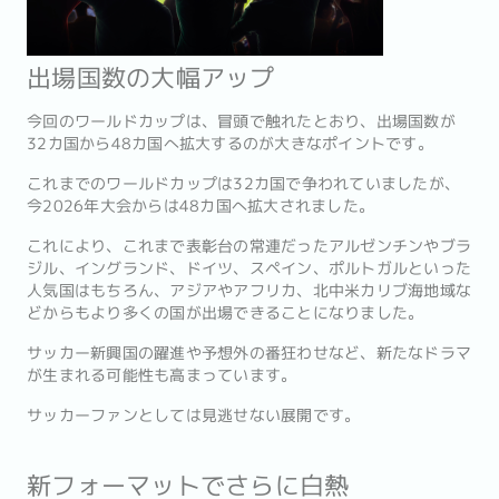
出場国数の大幅アップ
今回のワールドカップは、冒頭で触れたとおり、出場国数が
32カ国から48カ国へ拡大するのが大きなポイントです。
これまでのワールドカップは32カ国で争われていましたが、
今2026年大会からは48カ国へ拡大されました。
これにより、これまで表彰台の常連だったアルゼンチンやブラ
ジル、イングランド、ドイツ、スペイン、ポルトガルといった
人気国はもちろん、アジアやアフリカ、北中米カリブ海地域な
どからもより多くの国が出場できることになりました。
サッカー新興国の躍進や予想外の番狂わせなど、新たなドラマ
が生まれる可能性も高まっています。
サッカーファンとしては見逃せない展開です。
新フォーマットでさらに白熱