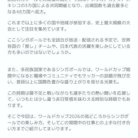
キシコの3カ国による共同開催となり、出場国数も過去最多と
なる48カ国へ拡大。
これまで以上に多くの国や地域が参加する、史上最大規模の大
会として注目を集めています。
ここシンガポールでも全試合が放送・配信される予定で、世界
各国の「推し」チームや、日本代表の活躍を楽しみにしている
方も多いのではないでしょうか。
また、多民族国家であるシンガポールでは、ワールドカップ期
間中になると職場やコミュニティでもサッカーの話題が飛び交
い、普段以上に国際色豊かな盛り上がりを見せる光景も。
この時期は寝不足と戦いながらも選手たちの熱い闘いを応援し
て、いつもとは少し違う非日常感を味わえる時別な時期でもあ
ります。
そこで今回は、ワールドカップ2026の見どころからシンガポ
ールでの楽しみ方、そしてこの期間中の仕事との上手な付き合
い方までご紹介してまいります。