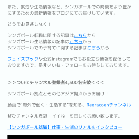
また、就労や生活情報など、シンガポールでの時間をより豊か
にするための最新情報をブログにてお届けしています。
どうぞお見逃しなく！
シンガポール転職に関する記事は
こちら
から
シンガポール生活情報の記事は
こちら
から
シンガポールでの子育てに関する記事は
こちら
から
フェイスブック
や公式Instagramでもお役立ち情報を配信して
おりますので、是非いいね・フォローをお待ちしております。
＞＞ついにチャンネル登録者4,300名突破＜＜＜
シンガポール拠点とその他アジア拠点からお届け！
動画で"海外で働く・生活する"を知る、
Reeracoenチャンネル
ぜひチャンネル登録・イイね！を宜しくお願い致します。
【シンガポール就職】仕事・生活のリアルをインタビュー