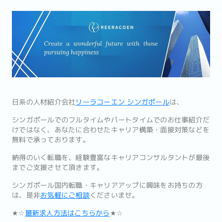
日系の人材紹介会社
リーラコーエン シンガポール
は、
シンガポールでのフルタイムやパートタイムでのお仕事紹介だ
けではなく、あなたに合わせたキャリア構築・面接対策などを
無料で承っております。
納得のいく転職を、経験豊富なキャリアコンサルタントが最後
までご支援させて頂きます。
シンガポール国内転職・キャリアアップに興味をお持ちの方
は、是非
お気軽にご相談
くださいませ。
★☆
最新求人方法はこちらから
★☆