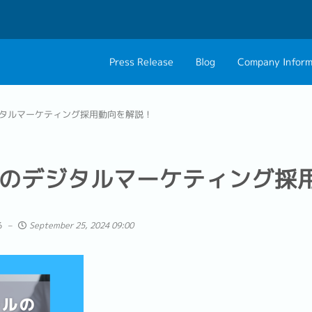
Press Release
Blog
Company Inform
About Us
Contact 
タルマーケティング採用動向を解説！
Philosophy
Career C
Group CEO Mess
のデジタルマーケティング採
る
September 25, 2024 09:00