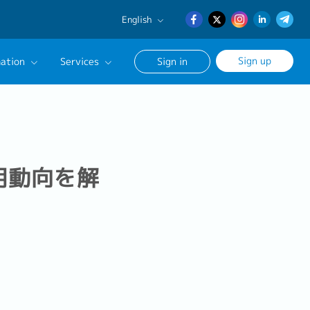
English
English
Sign up
ation
Services
Sign in
日本語
簡体中文
Our Career Advisor
onsultation Service
age
用動向を解