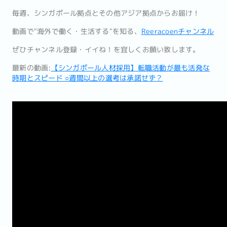
毎週、シンガポール拠点とその他アジア拠点からお届け！
動画で"海外で働く・生活する"を知る、
Reeracoenチャ
ンネル
ぜひチャンネル登録・イイね！を宜しくお願い致します。
最新の動画:
【シンガポール人材採用】転職活動が最も活発な
時期とスピード ○週間以上の選考は承諾せず？