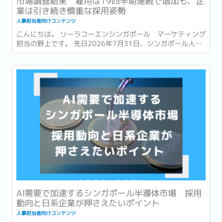
市場調査結果 雇用は19四半期連続で増加も、企
業は引き続き慎重な採用姿勢
人事担当者向けコンテンツ
こんにちは。 リーラコーエンシンガポール マーケティング
担当の野上です。 先日2026年7月31日、シンガポール人材
開発省 (Ministry of Manpower : 以降MOM) は、2026年第
2四半期 (4~6月) の労働市場速報 (Labour Market
Advance...
AI需要で加速するシンガポール半導体市場 採用
動向と日系企業が押さえたいポイント
人事担当者向けコンテンツ