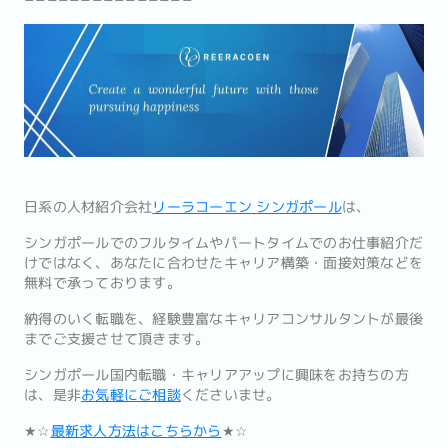
日系の人材紹介会社
リーラコーエン シンガポール
は、
シンガポールでのフルタイムやパートタイムでのお仕事紹介だ
けではなく、あなたに合わせたキャリア構築・面接対策などを
無料で承っております。
納得のいく転職を、経験豊富なキャリアコンサルタントが最後
までご支援させて頂きます。
シンガポール国内転職・キャリアアップに興味をお持ちの方
は、是非
お気軽にご相談
くださいませ。
★☆
最新求人方法はこちらから
★☆