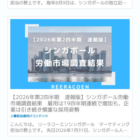
担当の野上です。 毎年8月9日は、シンガポールの独立記念
日 (National Day) です。 今年2026年は独立から61周年を
迎える年です。 街中には国旗や記念装飾が並び、毎年恒例の
National Day Parade...
【2026年第2四半期 速報版】シンガポール労働
市場調査結果 雇用は19四半期連続で増加も、企
業は引き続き慎重な採用姿勢
人事担当者向けコンテンツ
こんにちは。 リーラコーエンシンガポール マーケティング
担当の野上です。 先日2026年7月31日、シンガポール人材
開発省 (Ministry of Manpower : 以降MOM) は、2026年第