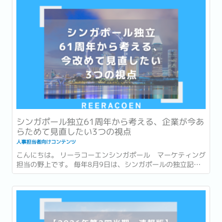
シンガポール独立61周年から考える、企業が今あ
らためて見直したい3つの視点
人事担当者向けコンテンツ
こんにちは。 リーラコーエンシンガポール マーケティング
担当の野上です。 毎年8月9日は、シンガポールの独立記念
日 (National Day) です。 今年2026年は独立から61周年を
迎える年です。 街中には国旗や記念装飾が並び、毎年恒例の
National Day Parade...