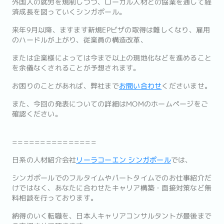
外国人の就労を規制しつつ、ローカル人材との協業を通して経
済成長を図っていくシンガポール。
来年9月以降、ますます新規EPビザの取得は難しくなり、雇用
のハードルが上がり、従業員の構造改革、
または企業様によっては今まで以上の現地化などを進めること
を余儀なくされることが予想されます。
お困りのことがあれば、弊社まで
お問い合わせ
くださいませ。
また、今回の発表についての詳細はMOMのホームページをご
確認ください。
===============
日系の人材紹介会社
リーラコーエン シンガポール
では、
シンガポールでのフルタイムやパートタイムでのお仕事紹介だ
けで
はなく、あなたに合わせたキャリア構築・
面接対策など無
料相談を行っております。
納得のいく転職を、
日本人キャリアコンサルタントが最後まで