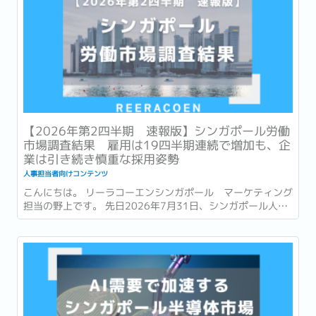
【2026年第2四半期 速報版】シンガポール労働
市場調査結果 雇用は19四半期連続で増加も、企
業は引き続き慎重な採用姿勢
人事担当者向けコンテンツ
こんにちは。 リーラコーエンシンガポール マーケティング
担当の野上です。 先日2026年7月31日、シンガポール人材
開発省 (Ministry of Manpower : 以降MOM) は、2026年第
2四半期 (4~6月) の労働市場速報 (Labour Market
Advance...