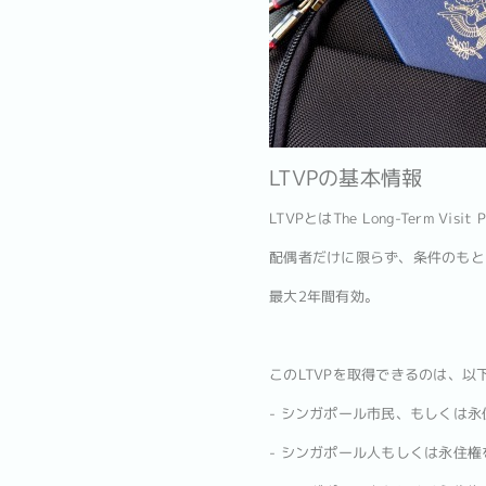
LTVPの基本情報
LTVPとはThe Long-Term V
配偶者だけに限らず、条件のもと
最大2年間有効。
このLTVPを取得できるのは、以
- シンガポール市民、もしくは
- シンガポール人もしくは永住権