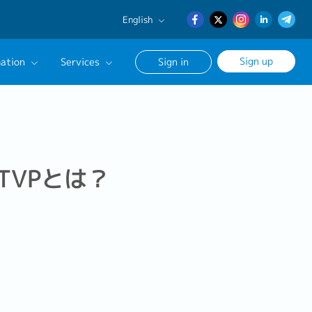
English
English
Sign up
ation
Services
Sign in
日本語
簡体中文
Our Career Advisor
onsultation Service
age
TVPとは？