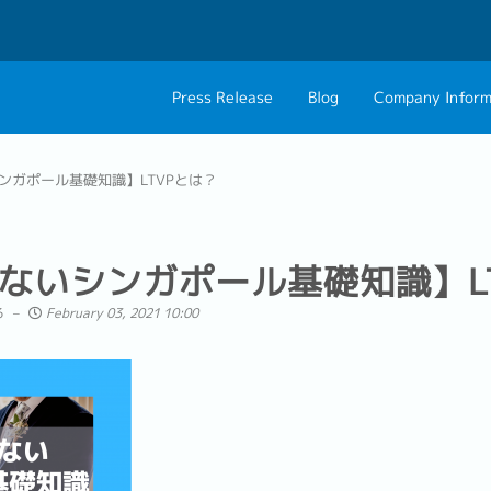
Press Release
Blog
Company Inform
About Us
Contact 
ンガポール基礎知識】LTVPとは？
Philosophy
Career C
Group CEO Mess
ないシンガポール基礎知識】L
る
February 03, 2021 10:00