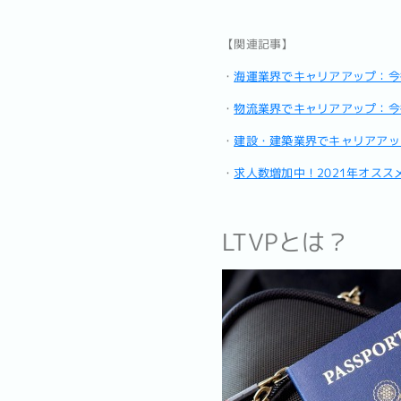
【関連記事】
・
海運業界でキャリアアップ：今
・
物流業界でキャリアアップ：今
・
建設・建築業界でキャリアアッ
・
求人数増加中！2021年オスス
LTVPとは？