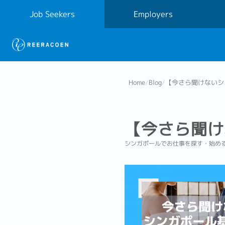
Job Seekers
Employers
Home
/
Blog
/
【今さら聞けないシ
【今さら聞け
シンガポールでお仕事を探す・始め