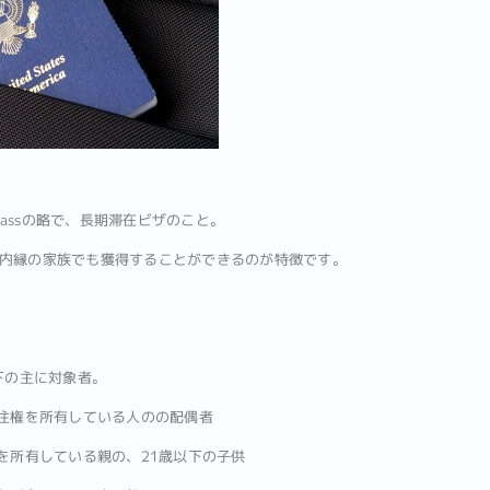
isit Passの略で、長期滞在ビザのこと。
内縁の家族でも獲得することができるのが特徴です。
下の主に対象者。
永住権を所有している人のの配偶者
を所有している親の、21歳以下の子供