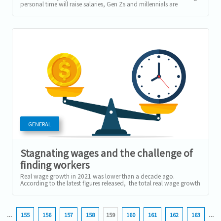
personal time will raise salaries, Gen Zs and millennials are
unwilling to do...
GENERAL
Stagnating wages and the challenge of
finding workers
Real wage growth in 2021 was lower than a decade ago.
According to the latest figures released, the total real wage growth
in 2021 was 1.6%,...
…
155
156
157
158
159
160
161
162
163
…