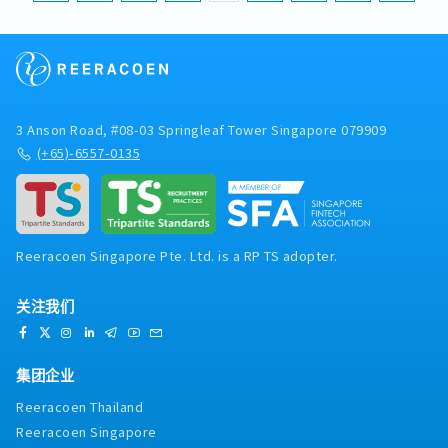
3 Anson Road, #08-03 Springleaf Tower Singapore 079909
(+65)-6557-0135
Reeracoen Singapore Pte. Ltd. is a RP TS adopter.
关注我们
集团企业
Reeracoen Thailand
Reeracoen Singapore