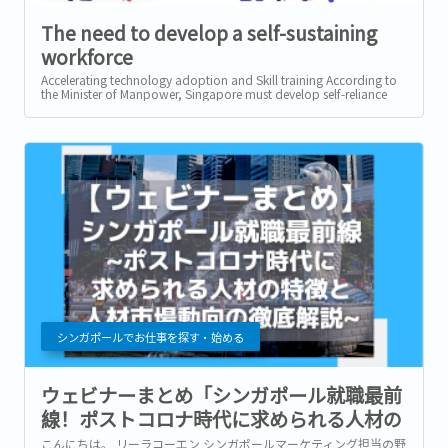
The need to develop a self-sustaining
workforce
Accelerating technology adoption and Skill training According to
the Minister of Manpower, Singapore must develop self-reliance
and self-sustaining...
シンガポールでお仕事を探す・始める
ウェビナーまとめ「シンガポール就職最前
線！ポストコロナ時代に求められる人材の
特徴と人材市場動向の徹底解説」
こんにちは。 リーラコーエン シンガポールマーケティング担当の野