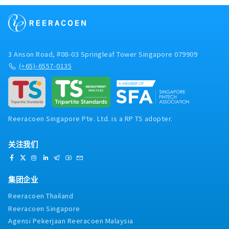
3 Anson Road, #08-03 Springleaf Tower Singapore 079909
(+65)-6557-0135
Reeracoen Singapore Pte. Ltd. is a RP TS adopter.
关注我们
集团企业
Reeracoen Thailand
Reeracoen Singapore
Agensi Pekerjaan Reeracoen Malaysia