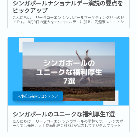
シンガポールナショナルデー演説の要点を
ピックアップ
こんにちは。 リーラコーエン シンガポールマーケティング担当の野
上です。 8月9日の盛大なナショナルデーに加え、先週末はリー・シ
ェンロン首相によるナショナルデー演説(NDR: National Day Rally)
がありました。 会場での有観客での演説は、2019年以降3年ぶりで
した。...
人事担当者向けコンテンツ
シンガポールのユニークな福利厚生7選
こんにちは。 リーラコーエン シンガポールの平林です。 シンガポ
ールでは先日、大手食品配達会社3社が協力してデジタルプラット
フォームの業界団体の立ち上げを発表しました。 その背景には、従
業員の健康と安全を目的とし、労働者保護法の変更を後押しすると