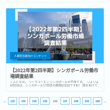
れている水の量は4億3,000万ガロンだそうです。...
人事担当者向けコンテンツ
【2022年第2四半期】シンガポール労働市
場調査結果
こんにちは。 リーラコーエン シンガポールの平林です。 いよいよ
8月9日は、シンガポール57回目の建国記念日ですね！ 国をあげて
の一大イベント、花火は日本の夏を思い起こさせるようで、毎年の
楽しみの一つでもあります。 ナショナルデーの詳細につきまして
は、ぜひこちらをご確認ください。...
…
152
153
154
155
156
157
158
159
160
…