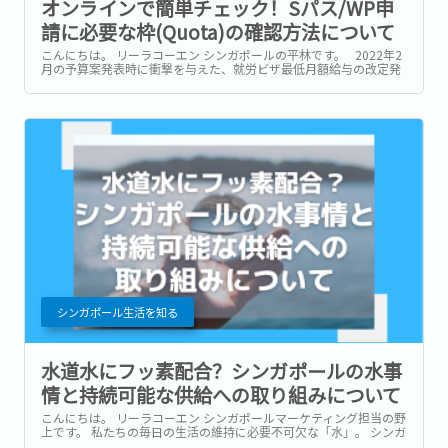
オンラインで簡単チェック！Sパス/WP申
請に必要な枠(Quota)の確認方法について
こんにちは。 リーラコーエン シンガポールの平林です。 2022年2
月の予算案発表時に衝撃を与えた、就労ビザ最低月額給与の改定発
表。 早いもので、まもなく改定時期の9月1日を迎えようとしており
ます。...
シンガポール生活を知る
水道水にフッ素配合？シンガポールの水事
情と持続可能な供給への取り組みについて
こんにちは。 リーラコーエン シンガポールマーケティング担当の野
上です。 私たちの毎日の生活の維持に必要不可欠な「水」。 シンガ
ポールの公益事業庁(以降PUB)によると、現在国内で一日に消費さ