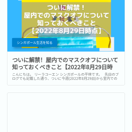
シンガポール生活を知る
ついに解禁！屋内でのマスクオフについて
知っておくべきこと【2022年8月29日時
点】
こんにちは。 リーラコーエン シンガポールの平林です。 先日のブ
ログでも記載した通り、ついに今週(2022年8月29日)から室内での
マスクオフが解禁となります！ マスクのストレスに縛られること約
2年半、幾度となくマスクを忘れて外出し慌てて取りに帰ったこと
か...。...