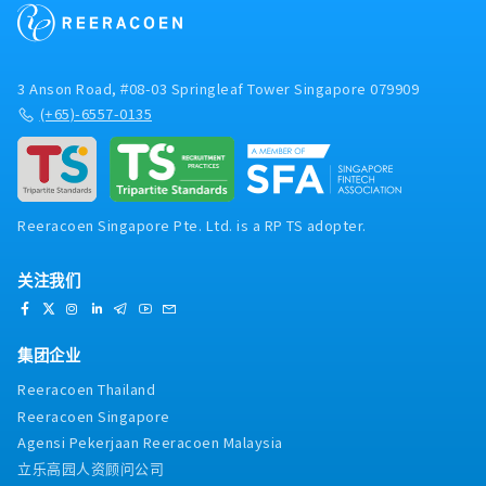
3 Anson Road, #08-03 Springleaf Tower Singapore 079909
(+65)-6557-0135
Reeracoen Singapore Pte. Ltd. is a RP TS adopter.
关注我们
集团企业
Reeracoen Thailand
Reeracoen Singapore
Agensi Pekerjaan Reeracoen Malaysia
立乐高园人资顾问公司