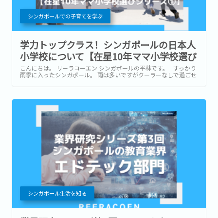
シンガポールでの子育てを学ぶ
学力トップクラス！シンガポールの日本人
小学校について【在星10年ママ小学校選び
シリーズ①】
こんにちは。 リーラコーエン シンガポールの平林です。 すっかり
雨季に入ったシンガポール。 雨は多いですがクーラーなしで過ごせ
るこの季節、四季がないシンガポールで少しだけ秋らしさを感じて
おります。 ...
シンガポール生活を知る