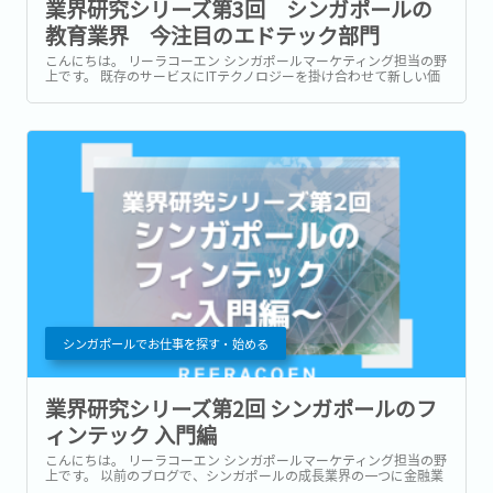
業界研究シリーズ第3回 シンガポールの
教育業界 今注目のエドテック部門
こんにちは。 リーラコーエン シンガポールマーケティング担当の野
上です。 既存のサービスにITテクノロジーを掛け合わせて新しい価
値を生み、それをビジネスとして提供する「X-tech」(クロステッ
ク)。 先日、本ブログでご紹介したフィンテック(Fintech)もその代表
的な一つです。...
シンガポールでお仕事を探す・始める
業界研究シリーズ第2回 シンガポールのフ
ィンテック 入門編
こんにちは。 リーラコーエン シンガポールマーケティング担当の野
上です。 以前のブログで、シンガポールの成長業界の一つに金融業
界をご紹介しました。 現在、シンガポールには200以上の銀行があ