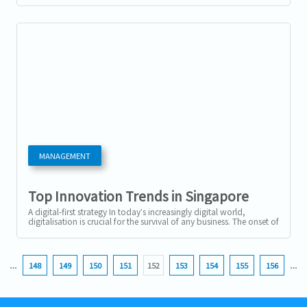
り、昨今のテクノロジーの急成長と人々のニーズにより、フィンテ
ック分野における成長が顕著に見られています。...
MANAGEMENT
Top Innovation Trends in Singapore
A digital-first strategy In today’s increasingly digital world,
digitalisation is crucial for the survival of any business. The onset of
the...
…
148
149
150
151
152
153
154
155
156
…