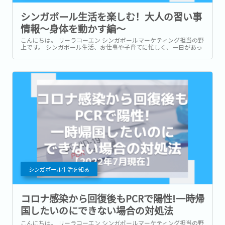
シンガポール生活を楽しむ！大人の習い事
情報～身体を動かす編～
こんにちは。 リーラコーエン シンガポールマーケティング担当の野
上です。 シンガポール生活、お仕事や子育てに忙しく、一日があっ
という間に過ぎてしまうという方も多いかと思います。...
シンガポール生活を知る
コロナ感染から回復後もPCRで陽性!一時帰
国したいのにできない場合の対処法
【2022年7月現在】
こんにちは。 リーラコーエン シンガポールマーケティング担当の野