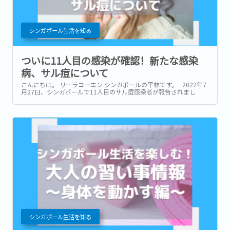
シンガポール生活を知る
ついに11人目の感染が確認！新たな感染
病、サル痘について
こんにちは。 リーラコーエン シンガポールの平林です。 2022年7
月27日、シンガポールで11人目のサル痘感染者が報告されまし
た。 11人目となる感染者の感染経路は現時点では不明です。 現在
は国立感染症センターにて治療中となり、容態は安定しているそう
です。...
シンガポール生活を知る