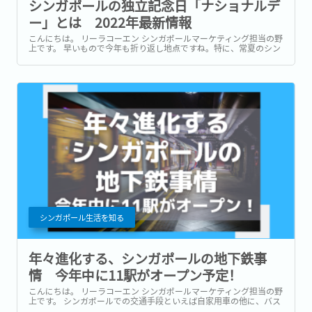
シンガポールの独立記念日「ナショナルデ
ー」とは 2022年最新情報
こんにちは。 リーラコーエン シンガポールマーケティング担当の野
上です。 早いもので今年も折り返し地点ですね。特に、常夏のシン
ガポールにいると一年があっという間に過ぎるような気がします。
さて、今年もシンガポールでは８月９日のナショナルデーが近づい
てきました。...
シンガポール生活を知る
年々進化する、シンガポールの地下鉄事
情 今年中に11駅がオープン予定！
こんにちは。 リーラコーエン シンガポールマーケティング担当の野
上です。 シンガポールでの交通手段といえば自家用車の他に、バス
やタクシー、地下鉄とすべてが揃っており、日本と同じように目的