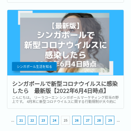
地に合わせた選択をすることができます。...
シンガポール生活を知る
シンガポールで新型コロナウイルスに感染
したら 最新版【2022年6月4日時点】
こんにちは。 リーラコーエン シンガポールマーケティング担当の野
上です。 4月末に新型コロナウイルスに関する行動規制が大々的に
緩和されたのは記憶に新しいですね。...
…
21
22
23
24
25
26
27
28
29
…