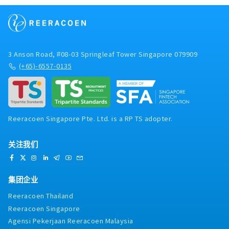
3 Anson Road, #08-03 Springleaf Tower Singapore 079909
(+65)-6557-0135
Reeracoen Singapore Pte. Ltd. is a RP TS adopter.
关注我们
集团企业
Reeracoen Thailand
Reeracoen Singapore
Agensi Pekerjaan Reeracoen Malaysia