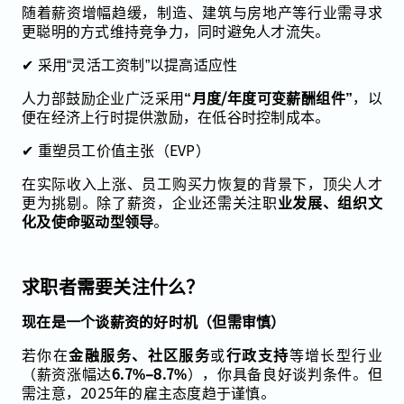
随着薪资增幅趋缓，制造、建筑与房地产等行业需寻求
更聪明的方式维持竞争力，同时避免人才流失。
✔ 采用“灵活工资制”以提高适应性
人力部鼓励企业广泛采用
“月度/年度可变薪酬组件”
，以
便在经济上行时提供激励，在低谷时控制成本。
✔ 重塑员工价值主张（EVP）
在实际收入上涨、员工购买力恢复的背景下，顶尖人才
更为挑剔。除了薪资，企业还需关注职
业发展、组织文
化及使命驱动型领导
。
求职者需要关注什么？
现在是一个谈薪资的好时机（但需审慎）
若你在
金融服务、社区服务
或
行政支持
等增长型行业
（薪资涨幅达
6.7%–8.7%
），你具备良好谈判条件。但
需注意，2025年的雇主态度趋于谨慎。