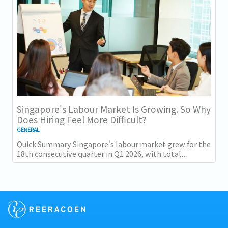
Singapore's Labour Market Is Growing. So Why
Does Hiring Feel More Difficult?
GENERAL
Quick Summary Singapore's labour market grew for the
18th consecutive quarter in Q1 2026, with total
employment up 9,400 and job vacancies (73,300...