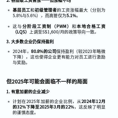
2. 各层级工资普涨——但涨幅不均
基层员工
和
初级管理者
的工资涨幅最大（分别为
5.8%与5.6%），而高管仅为
5.1%
。
这与
分阶段工资制（PWM）
和
本地合格工资
（LQS）
上调至S$1,600/月的政策导向一致。
3. 大多数企业仍保持盈利
2024年，
80.8%的公司
保持盈利（较2023年略微
下降），这也使得企业更有能力对员工进行激励
与奖励。
但2025年可能会面临不一样的局面
1. 有意加薪的企业减少
计划在2025年加薪的企业比例，从
2024年12月
的32%下降至2025年3月的22%
，这反映了明显
的谨慎态度。